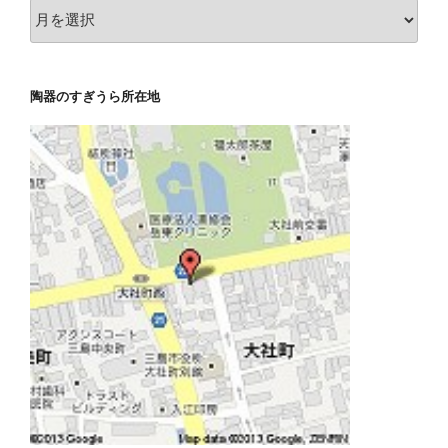
別
過
記
去
事
の
ブ
陶器のすぎうら所在地
ロ
グ
記
事