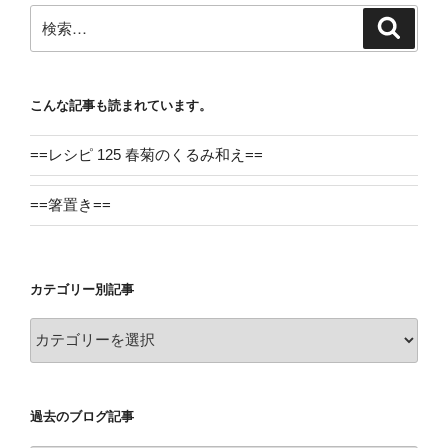
検
検
索
索:
こんな記事も読まれています。
==レシピ 125 春菊のくるみ和え==
==箸置き==
カテゴリー別記事
カ
テ
ゴ
リ
過去のブログ記事
ー