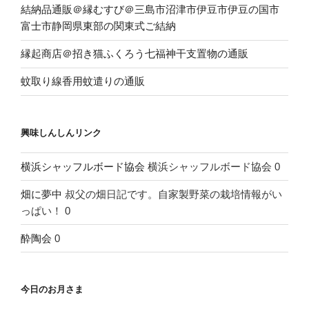
結納品通販＠縁むすび＠三島市沼津市伊豆市伊豆の国市
富士市静岡県東部の関東式ご結納
縁起商店＠招き猫ふくろう七福神干支置物の通販
蚊取り線香用蚊遣りの通販
興味しんしんリンク
横浜シャッフルボード協会
横浜シャッフルボード協会 0
畑に夢中
叔父の畑日記です。自家製野菜の栽培情報がい
っぱい！ 0
酔陶会
0
今日のお月さま