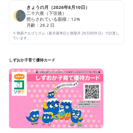
きょうの月（
2026年8月10日
）
二十六夜（下弦後）
照らされている面積：
12
%
月齢：
26.2
日
※ 簡易アルゴリズム（新月基準日と朔望月 29.53059 日）で計算し
ています。
しずおか子育て優待カード