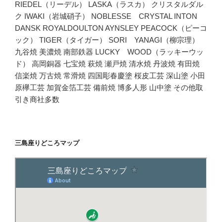
RIEDEL（リーデル） LASKA（ラスカ） クリスタルダル
ク IWAKI（岩城硝子） NOBLESSE CRYSTAL INTON
DANSK ROYALDOULTON AYNSLEY PEACOCK（ピーコ
ック） TIGER（タイガー） SORI YANAGI（柳宗理）
九谷焼 美濃焼 南部鉄器 LUCKY WOOD（ラッキーウッ
ド） 高岡銅器 七宝焼 萩焼 瀬戸焼 清水焼 丹波焼 有田焼
信楽焼 万古焼 常滑焼 四国彫春慶塗 桜皮工芸 深山塗 小田
原欅工芸 加賀金箔工芸 備前焼 博多人形 山中塗 その他取
引き商社多数
三島座りどころマップ