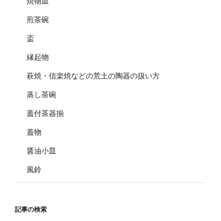
焼物皿
煎茶碗
盃
縁起物
萩焼・信楽焼などの荒土の陶器の扱い方
蒸し茶碗
蓋付茶器揃
蓋物
醤油小皿
風鈴
記事の検索