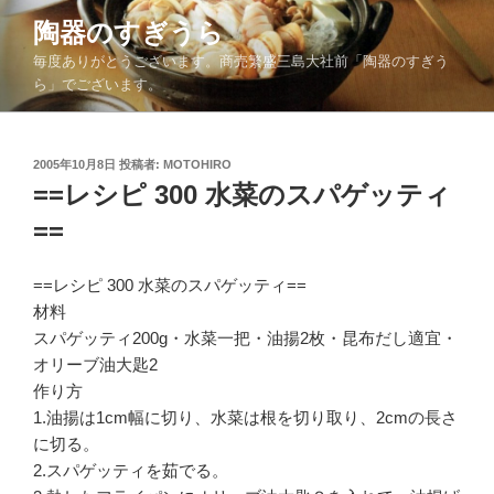
コ
陶器のすぎうら
ン
毎度ありがとうございます。商売繁盛三島大社前「陶器のすぎう
テ
ら」でございます。
ン
ツ
へ
投
2005年10月8日
投稿者:
MOTOHIRO
ス
稿
==レシピ 300 水菜のスパゲッティ
キ
日:
ッ
==
プ
==レシピ 300 水菜のスパゲッティ==
材料
スパゲッティ200g・水菜一把・油揚2枚・昆布だし適宜・
オリーブ油大匙2
作り方
1.油揚は1cm幅に切り、水菜は根を切り取り、2cmの長さ
に切る。
2.スパゲッティを茹でる。