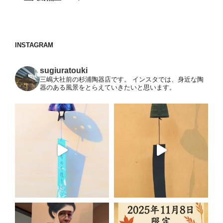
投
ー
稿
シ
ョ
INSTAGRAM
ン
sugiuratouki
三嶋大社前の杉浦陶器店です。
インスタでは、身近な陶
器のある風景をとらえていきたいと思います。