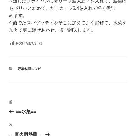
3.熱したフライパンにオリーブ油大匙２を入れて、油揚げ
をパリっと炒めて、だしカップ3/4を入れて軽く煮詰
めます。
4.茹でたスパゲッティをそこに加えてよく混ぜて、水菜を
加えて更に混ぜあわせ、塩で調味します。
POST VIEWS:
73
カ
野菜料理レシピ
テ
ゴ
リ
ー
投
前
前
稿
の
==水菜==
ナ
投
ビ
稿
次
次
ゲ
の
==直火耐熱皿==