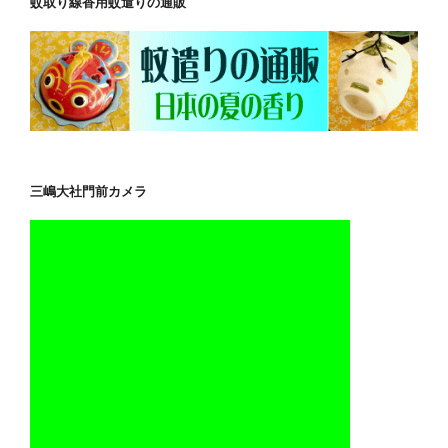
蚊取り線香用蚊遣りの通販
三嶋大社門前カメラ