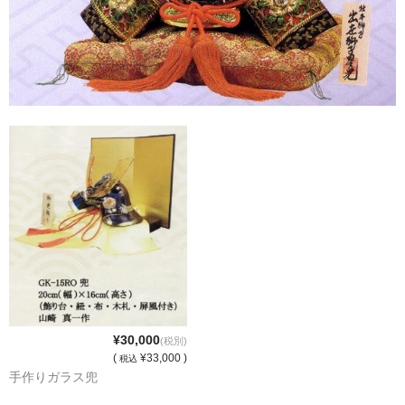
商品掲載ページの見方とご注文方法について
当店の所在地
熨斗紙につきまして
訪問販売法に基づく表記
送料と納期と在庫につきまして
陶器のすぎうら営業時間
¥30,000
(税別)
(
¥33,000 )
税込
手作りガラス兜