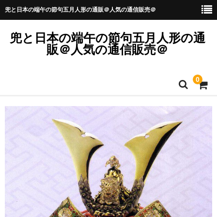
兜と日本の端午の節句五月人形の通販＠人気の通信販売＠
兜と日本の端午の節句五月人形の通
販＠人気の通信販売＠
0
ホーム
お子様の名入れ木札無料サービス中！
カート
メンバー
商品のリクエスト・お問い合わせは？
商品の価格につきまして