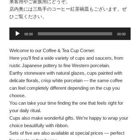
来客用やご家族用にどうぞ。
店内奥には三島手のコーヒー紅茶碗皿もございます。ぜ
ひご覧ください。
音
00:00
00:00
声
プ
Welcome to our Coffee & Tea Cup Corner.
レ
Here you’ll find a wide variety of cups and saucers, from
ー
rustic Japanese pottery to fine Western porcelain.
ヤ
Earthy stoneware with natural glazes, cups painted with
ー
delicate florals, crisp white porcelain — the same coffee
can feel completely different depending on the cup you
choose.
You can take your time finding the one that feels right for
your daily ritual.
Cups also make wonderful gifts. We’re happy to wrap your
choice beautifully with ribbon.
Sets of five are also available at special prices — perfect