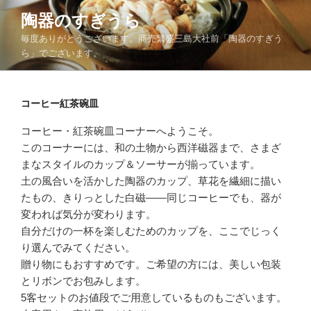
コ
陶器のすぎうら
ン
毎度ありがとうございます。商売繁盛三島大社前「陶器のすぎう
テ
ら」でございます。
ン
ツ
へ
コーヒー紅茶碗皿
ス
キ
コーヒー・紅茶碗皿コーナーへようこそ。
ッ
このコーナーには、和の土物から西洋磁器まで、さまざ
プ
まなスタイルのカップ＆ソーサーが揃っています。
土の風合いを活かした陶器のカップ、草花を繊細に描い
たもの、きりっとした白磁——同じコーヒーでも、器が
変われば気分が変わります。
自分だけの一杯を楽しむためのカップを、ここでじっく
り選んでみてください。
贈り物にもおすすめです。ご希望の方には、美しい包装
とリボンでお包みします。
5客セットのお値段でご用意しているものもございます。