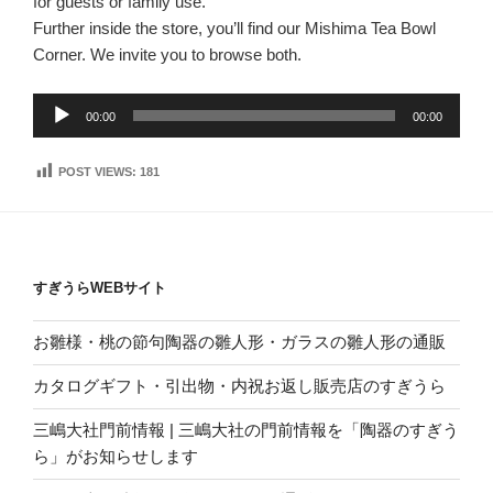
for guests or family use.
Further inside the store, you’ll find our Mishima Tea Bowl
Corner. We invite you to browse both.
音
00:00
00:00
声
プ
POST VIEWS:
181
レ
ー
ヤ
ー
すぎうらWEBサイト
お雛様・桃の節句陶器の雛人形・ガラスの雛人形の通販
カタログギフト・引出物・内祝お返し販売店のすぎうら
三嶋大社門前情報 | 三嶋大社の門前情報を「陶器のすぎう
ら」がお知らせします