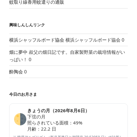
蚊取り線香用蚊遣りの通販
興味しんしんリンク
横浜シャッフルボード協会
横浜シャッフルボード協会 0
畑に夢中
叔父の畑日記です。自家製野菜の栽培情報がい
っぱい！ 0
酔陶会
0
今日のお月さま
きょうの月（
2026年8月6日
）
下弦の月
照らされている面積：
49
%
月齢：
22.2
日