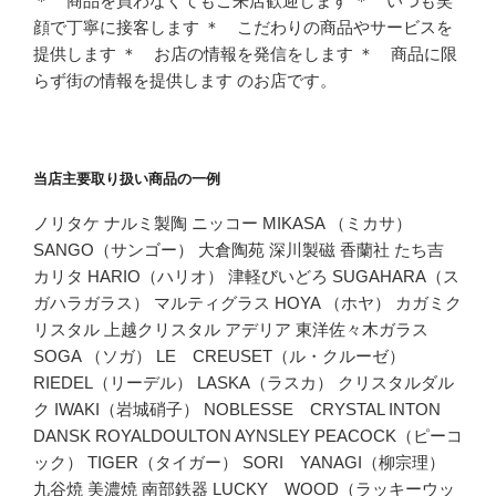
＊ 商品を買わなくてもご来店歓迎します ＊ いつも笑
顔で丁寧に接客します ＊ こだわりの商品やサービスを
提供します ＊ お店の情報を発信をします ＊ 商品に限
らず街の情報を提供します のお店です。
当店主要取り扱い商品の一例
ノリタケ ナルミ製陶 ニッコー MIKASA （ミカサ）
SANGO（サンゴー） 大倉陶苑 深川製磁 香蘭社 たち吉
カリタ HARIO（ハリオ） 津軽びいどろ SUGAHARA（ス
ガハラガラス） マルティグラス HOYA （ホヤ） カガミク
リスタル 上越クリスタル アデリア 東洋佐々木ガラス
SOGA （ソガ） LE CREUSET（ル・クルーゼ）
RIEDEL（リーデル） LASKA（ラスカ） クリスタルダル
ク IWAKI（岩城硝子） NOBLESSE CRYSTAL INTON
DANSK ROYALDOULTON AYNSLEY PEACOCK（ピーコ
ック） TIGER（タイガー） SORI YANAGI（柳宗理）
九谷焼 美濃焼 南部鉄器 LUCKY WOOD（ラッキーウッ