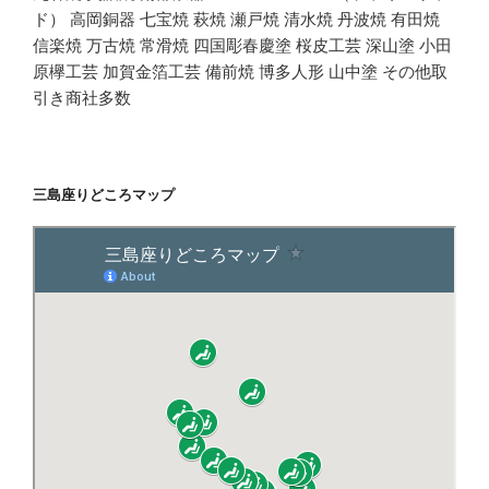
ド） 高岡銅器 七宝焼 萩焼 瀬戸焼 清水焼 丹波焼 有田焼
信楽焼 万古焼 常滑焼 四国彫春慶塗 桜皮工芸 深山塗 小田
原欅工芸 加賀金箔工芸 備前焼 博多人形 山中塗 その他取
引き商社多数
三島座りどころマップ