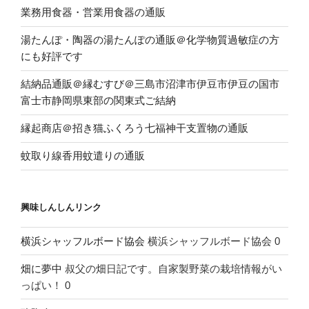
業務用食器・営業用食器の通販
湯たんぽ・陶器の湯たんぽの通販＠化学物質過敏症の方
にも好評です
結納品通販＠縁むすび＠三島市沼津市伊豆市伊豆の国市
富士市静岡県東部の関東式ご結納
縁起商店＠招き猫ふくろう七福神干支置物の通販
蚊取り線香用蚊遣りの通販
興味しんしんリンク
横浜シャッフルボード協会
横浜シャッフルボード協会 0
畑に夢中
叔父の畑日記です。自家製野菜の栽培情報がい
っぱい！ 0