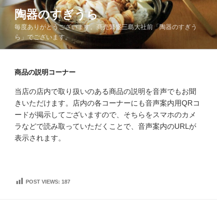
コ
陶器のすぎうら
ン
毎度ありがとうございます。商売繁盛三島大社前「陶器のすぎう
テ
ら」でございます。
ン
ツ
へ
商品の説明コーナー
ス
キ
当店の店内で取り扱いのある商品の説明を音声でもお聞
ッ
きいただけます。店内の各コーナーにも音声案内用QRコ
プ
ードが掲示してございますので、そちらをスマホのカメ
ラなどで読み取っていただくことで、音声案内のURLが
表示されます。
POST VIEWS:
187