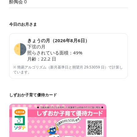
酔陶会
0
今日のお月さま
きょうの月（
2026年8月6日
）
下弦の月
照らされている面積：
49
%
月齢：
22.2
日
※ 簡易アルゴリズム（新月基準日と朔望月 29.53059 日）で計算し
ています。
しずおか子育て優待カード