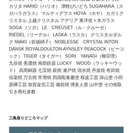
カリタ HARIO（ハリオ） 津軽びいどろ SUGAHARA（ス
ガハラガラス） マルティグラス HOYA （ホヤ） カガミク
リスタル 上越クリスタル アデリア 東洋佐々木ガラス
SOGA （ソガ） LE CREUSET（ル・クルーゼ）
RIEDEL（リーデル） LASKA（ラスカ） クリスタルダル
ク IWAKI（岩城硝子） NOBLESSE CRYSTAL INTON
DANSK ROYALDOULTON AYNSLEY PEACOCK（ピーコ
ック） TIGER（タイガー） SORI YANAGI（柳宗理）
九谷焼 美濃焼 南部鉄器 LUCKY WOOD（ラッキーウッ
ド） 高岡銅器 七宝焼 萩焼 瀬戸焼 清水焼 丹波焼 有田焼
信楽焼 万古焼 常滑焼 四国彫春慶塗 桜皮工芸 深山塗 小田
原欅工芸 加賀金箔工芸 備前焼 博多人形 山中塗 その他取
引き商社多数
三島座りどころマップ