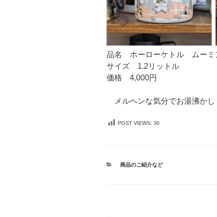
品名 ホーローケトル ムーミ
サイズ 1.2リットル
価格 4,000円
メルヘンな気分でお湯沸かし
POST VIEWS:
30
カ
商品のご紹介など
テ
ゴ
リ
ー
投