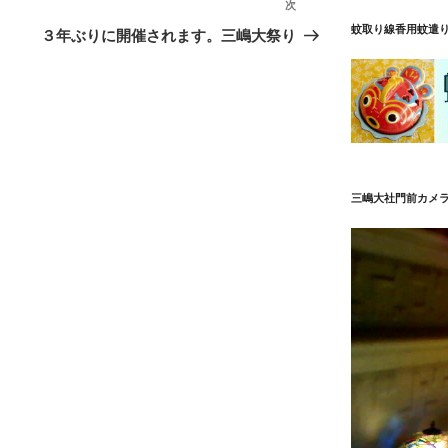
次
次
蚊取り線香用蚊遣
の
３年ぶりに開催されます。三嶋大祭り
投
稿
三嶋大社門前カメ