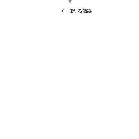
前
前
稿
の
ほたる酒器
投
ナ
稿
ビ
ゲ
ー
シ
ョ
ン