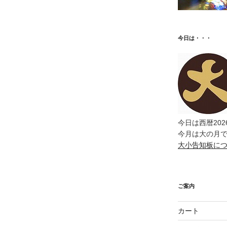
今日は・・・
今日は西暦202
今月は大の月
大小告知板に
ご案内
カート