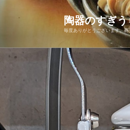
コ
ン
テ
陶器のすぎう
ン
毎度ありがとうございます。商
ツ
へ
ス
キ
ッ
プ