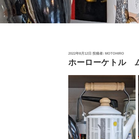
投
2022年8月12日
投稿者:
MOTOHIRO
稿
ホーローケトル 
日: