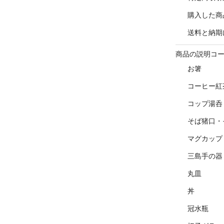
購入した商
送料と納期
商品の説明コ
お箸
コーヒー紅
コップ湯呑
そば猪口・
マグカップ
三島手の器
丸皿
丼
冠水瓶