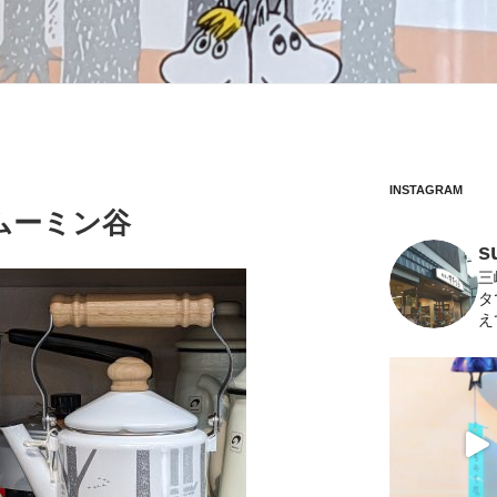
INSTAGRAM
ムーミン谷
s
三
タ
え