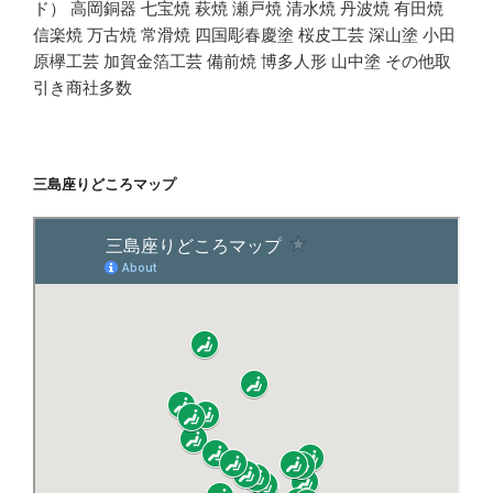
ド） 高岡銅器 七宝焼 萩焼 瀬戸焼 清水焼 丹波焼 有田焼
信楽焼 万古焼 常滑焼 四国彫春慶塗 桜皮工芸 深山塗 小田
原欅工芸 加賀金箔工芸 備前焼 博多人形 山中塗 その他取
引き商社多数
三島座りどころマップ