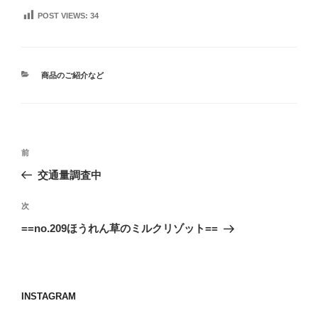
POST VIEWS:
34
カ
商品のご紹介など
テ
ゴ
リ
ー
投
前
前
稿
の
交通量調査中
ナ
投
ビ
稿
次
次
ゲ
の
==no.209ほうれん草のミルクリゾット==
投
ー
稿
シ
ョ
INSTAGRAM
ン