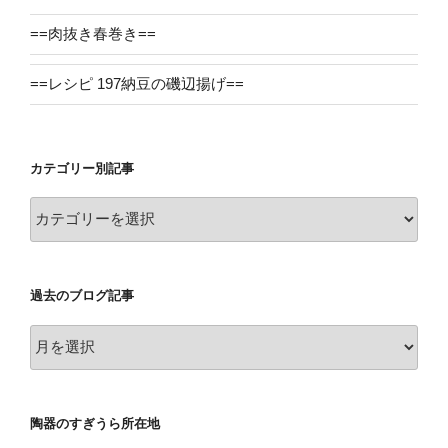
==肉抜き春巻き==
==レシピ 197納豆の磯辺揚げ==
カテゴリー別記事
カ
テ
ゴ
リ
過去のブログ記事
ー
別
過
記
去
事
の
ブ
陶器のすぎうら所在地
ロ