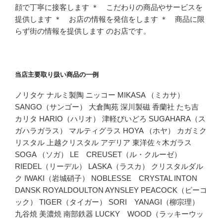
顔で丁寧に接客します ＊ こだわりの商品やサービスを
提供します ＊ お店の情報を発信をします ＊ 商品に限
らず街の情報を提供します のお店です。
当店主要取り扱い商品の一例
ノリタケ ナルミ製陶 ニッコー MIKASA （ミカサ）
SANGO（サンゴー） 大倉陶苑 深川製磁 香蘭社 たち吉
カリタ HARIO（ハリオ） 津軽びいどろ SUGAHARA（ス
ガハラガラス） マルティグラス HOYA （ホヤ） カガミク
リスタル 上越クリスタル アデリア 東洋佐々木ガラス
SOGA （ソガ） LE CREUSET（ル・クルーゼ）
RIEDEL（リーデル） LASKA（ラスカ） クリスタルダル
ク IWAKI（岩城硝子） NOBLESSE CRYSTAL INTON
DANSK ROYALDOULTON AYNSLEY PEACOCK（ピーコ
ック） TIGER（タイガー） SORI YANAGI（柳宗理）
九谷焼 美濃焼 南部鉄器 LUCKY WOOD（ラッキーウッ