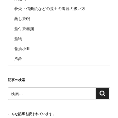
萩焼・信楽焼などの荒土の陶器の扱い方
蒸し茶碗
蓋付茶器揃
蓋物
醤油小皿
風鈴
記事の検索
検
検
索
索:
こんな記事も読まれています。