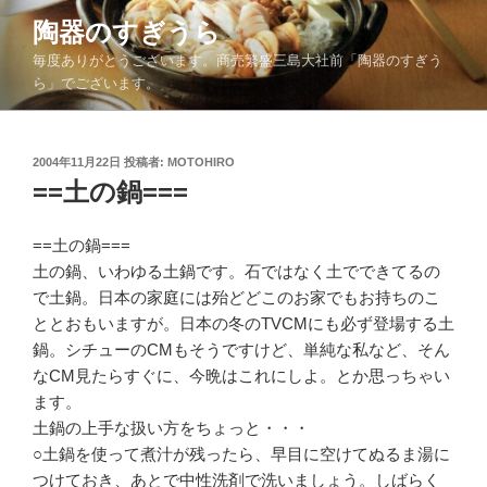
コ
陶器のすぎうら
ン
毎度ありがとうございます。商売繁盛三島大社前「陶器のすぎう
テ
ら」でございます。
ン
ツ
へ
投
2004年11月22日
投稿者:
MOTOHIRO
ス
稿
==土の鍋===
キ
日:
ッ
==土の鍋===
プ
土の鍋、いわゆる土鍋です。石ではなく土でできてるの
で土鍋。日本の家庭には殆どどこのお家でもお持ちのこ
ととおもいますが。日本の冬のTVCMにも必ず登場する土
鍋。シチューのCMもそうですけど、単純な私など、そん
なCM見たらすぐに、今晩はこれにしよ。とか思っちゃい
ます。
土鍋の上手な扱い方をちょっと・・・
○土鍋を使って煮汁が残ったら、早目に空けてぬるま湯に
つけておき、あとで中性洗剤で洗いましょう。しばらく