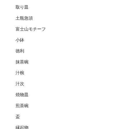
取り皿
土瓶急須
富士山モチーフ
小鉢
徳利
抹茶碗
汁椀
汁次
焼物皿
煎茶碗
盃
縁起物