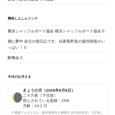
興味しんしんリンク
横浜シャッフルボード協会
横浜シャッフルボード協会 0
畑に夢中
叔父の畑日記です。自家製野菜の栽培情報がい
っぱい！ 0
酔陶会
0
今日のお月さま
きょうの月（
2026年8月8日
）
二十六夜（下弦後）
照らされている面積：
29
%
月齢：
24.2
日
※ 簡易アルゴリズム（新月基準日と朔望月 29.53059 日）で計算し