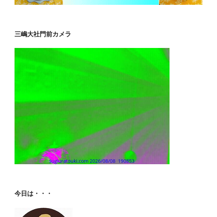
三嶋大社門前カメラ
今日は・・・