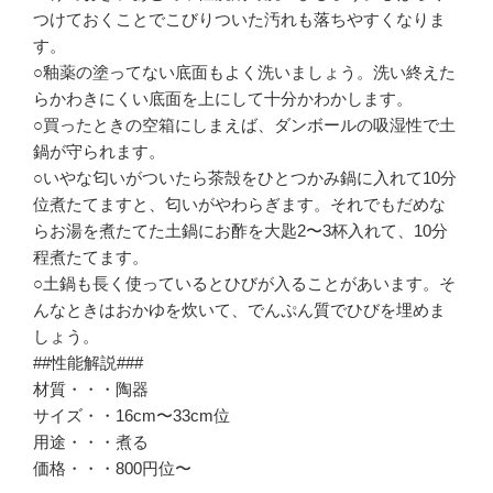
つけておくことでこびりついた汚れも落ちやすくなりま
す。
○釉薬の塗ってない底面もよく洗いましょう。洗い終えた
らかわきにくい底面を上にして十分かわかします。
○買ったときの空箱にしまえば、ダンボールの吸湿性で土
鍋が守られます。
○いやな匂いがついたら茶殻をひとつかみ鍋に入れて10分
位煮たてますと、匂いがやわらぎます。それでもだめな
らお湯を煮たてた土鍋にお酢を大匙2〜3杯入れて、10分
程煮たてます。
○土鍋も長く使っているとひびが入ることがあいます。そ
んなときはおかゆを炊いて、でんぷん質でひびを埋めま
しょう。
##性能解説###
材質・・・陶器
サイズ・・16cm〜33cm位
用途・・・煮る
価格・・・800円位〜