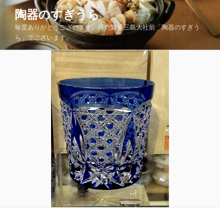
コ
陶器のすぎうら
ン
毎度ありがとうございます。商売繁盛三島大社前「陶器のすぎう
テ
ら」でございます。
ン
ツ
へ
ス
キ
ッ
プ