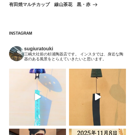
ゲ
の
有田焼マルチカップ 線山茶花 黒・赤
投
ー
稿
シ
ョ
INSTAGRAM
ン
sugiuratouki
三嶋大社前の杉浦陶器店です。
インスタでは、身近な陶
器のある風景をとらえていきたいと思います。