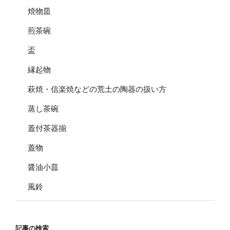
焼物皿
煎茶碗
盃
縁起物
萩焼・信楽焼などの荒土の陶器の扱い方
蒸し茶碗
蓋付茶器揃
蓋物
醤油小皿
風鈴
記事の検索