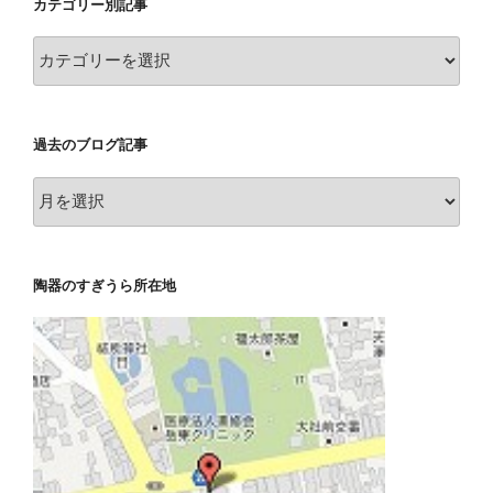
カテゴリー別記事
カ
テ
ゴ
リ
過去のブログ記事
ー
別
過
記
去
事
の
ブ
陶器のすぎうら所在地
ロ
グ
記
事