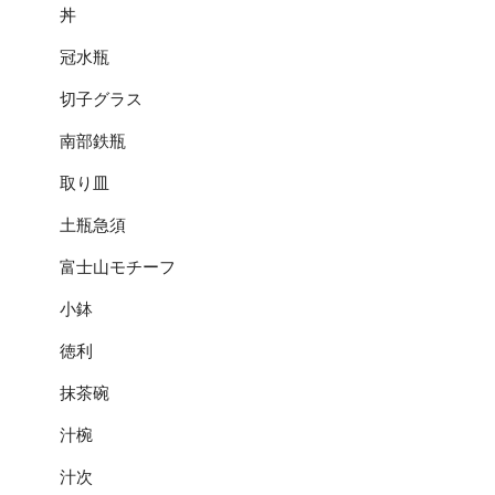
丼
冠水瓶
切子グラス
南部鉄瓶
取り皿
土瓶急須
富士山モチーフ
小鉢
徳利
抹茶碗
汁椀
汁次