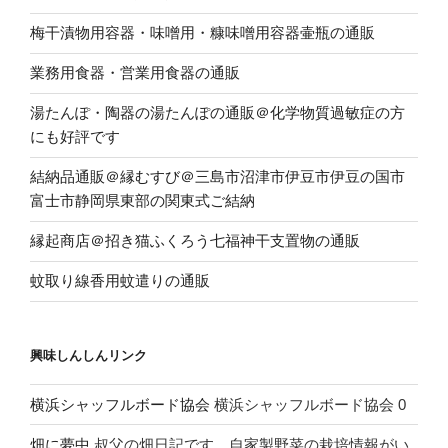
梅干漬物用容器・味噌用・糠味噌用容器壷瓶の通販
業務用食器・営業用食器の通販
湯たんぽ・陶器の湯たんぽの通販＠化学物質過敏症の方
にも好評です
結納品通販＠縁むすび＠三島市沼津市伊豆市伊豆の国市
富士市静岡県東部の関東式ご結納
縁起商店＠招き猫ふくろう七福神干支置物の通販
蚊取り線香用蚊遣りの通販
興味しんしんリンク
横浜シャッフルボード協会
横浜シャッフルボード協会 0
畑に夢中
叔父の畑日記です。自家製野菜の栽培情報がい