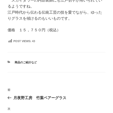
スカイタワーの内部装飾にも江戸切子が用いられてい
るようですね。
江戸時代から伝わる伝統工芸の技を愛でながら、ゆった
りグラスを傾けるのもいいものです。
価格 １５，７５０円（税込）
POST VIEWS:
43
カ
商品のご紹介など
テ
ゴ
リ
ー
投
前
前
稿
の
月夜野工房 竹葉ペアーグラス
ナ
投
ビ
稿
次
次