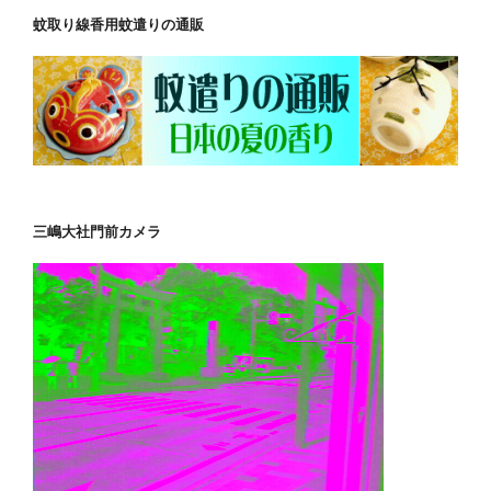
蚊取り線香用蚊遣りの通販
三嶋大社門前カメラ