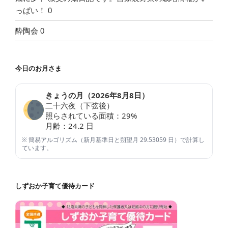
っぱい！ 0
酔陶会
0
今日のお月さま
きょうの月（
2026年8月8日
）
二十六夜（下弦後）
照らされている面積：
29
%
月齢：
24.2
日
※ 簡易アルゴリズム（新月基準日と朔望月 29.53059 日）で計算し
ています。
しずおか子育て優待カード