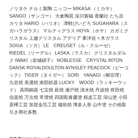
ノリタケ ナルミ製陶 ニッコー MIKASA （ミカサ）
SANGO（サンゴー） 大倉陶苑 深川製磁 香蘭社 たち吉
カリタ HARIO（ハリオ） 津軽びいどろ SUGAHARA（ス
ガハラガラス） マルティグラス HOYA （ホヤ） カガミク
リスタル 上越クリスタル アデリア 東洋佐々木ガラス
SOGA （ソガ） LE CREUSET（ル・クルーゼ）
RIEDEL（リーデル） LASKA（ラスカ） クリスタルダル
ク IWAKI（岩城硝子） NOBLESSE CRYSTAL INTON
DANSK ROYALDOULTON AYNSLEY PEACOCK（ピーコ
ック） TIGER（タイガー） SORI YANAGI（柳宗理）
九谷焼 美濃焼 南部鉄器 LUCKY WOOD（ラッキーウッ
ド） 高岡銅器 七宝焼 萩焼 瀬戸焼 清水焼 丹波焼 有田焼
信楽焼 万古焼 常滑焼 四国彫春慶塗 桜皮工芸 深山塗 小田
原欅工芸 加賀金箔工芸 備前焼 博多人形 山中塗 その他取
引き商社多数