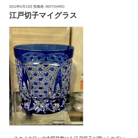
投
2012年5月13日
投稿者:
MOTOHIRO
稿
江戸切子マイグラス
日: