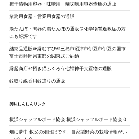
梅干漬物用容器・味噌用・糠味噌用容器壷瓶の通販
業務用食器・営業用食器の通販
湯たんぽ・陶器の湯たんぽの通販＠化学物質過敏症の方
にも好評です
結納品通販＠縁むすび＠三島市沼津市伊豆市伊豆の国市
富士市静岡県東部の関東式ご結納
縁起商店＠招き猫ふくろう七福神干支置物の通販
蚊取り線香用蚊遣りの通販
興味しんしんリンク
横浜シャッフルボード協会
横浜シャッフルボード協会 0
畑に夢中
叔父の畑日記です。自家製野菜の栽培情報がい