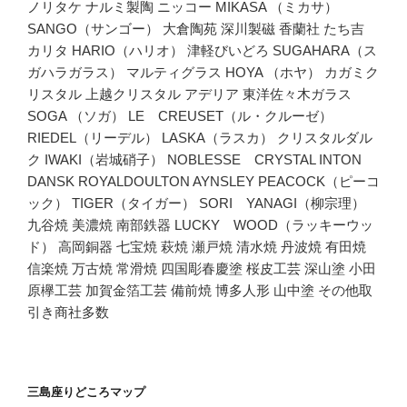
ノリタケ ナルミ製陶 ニッコー MIKASA （ミカサ）
SANGO（サンゴー） 大倉陶苑 深川製磁 香蘭社 たち吉
カリタ HARIO（ハリオ） 津軽びいどろ SUGAHARA（ス
ガハラガラス） マルティグラス HOYA （ホヤ） カガミク
リスタル 上越クリスタル アデリア 東洋佐々木ガラス
SOGA （ソガ） LE CREUSET（ル・クルーゼ）
RIEDEL（リーデル） LASKA（ラスカ） クリスタルダル
ク IWAKI（岩城硝子） NOBLESSE CRYSTAL INTON
DANSK ROYALDOULTON AYNSLEY PEACOCK（ピーコ
ック） TIGER（タイガー） SORI YANAGI（柳宗理）
九谷焼 美濃焼 南部鉄器 LUCKY WOOD（ラッキーウッ
ド） 高岡銅器 七宝焼 萩焼 瀬戸焼 清水焼 丹波焼 有田焼
信楽焼 万古焼 常滑焼 四国彫春慶塗 桜皮工芸 深山塗 小田
原欅工芸 加賀金箔工芸 備前焼 博多人形 山中塗 その他取
引き商社多数
三島座りどころマップ