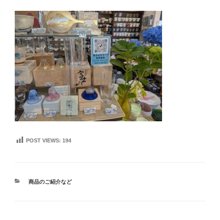
POST VIEWS:
194
カ
商品のご紹介など
テ
ゴ
リ
ー