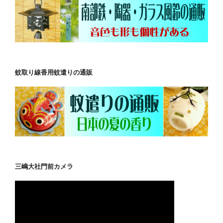
蚊取り線香用蚊遣りの通販
三嶋大社門前カメラ