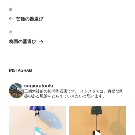
投
前
前
稿
の
芒種の器選び
ナ
投
ビ
稿
次
次
ゲ
の
梅雨の器選び
投
ー
稿
シ
ョ
INSTAGRAM
ン
sugiuratouki
三嶋大社前の杉浦陶器店です。
インスタでは、身近な陶
器のある風景をとらえていきたいと思います。