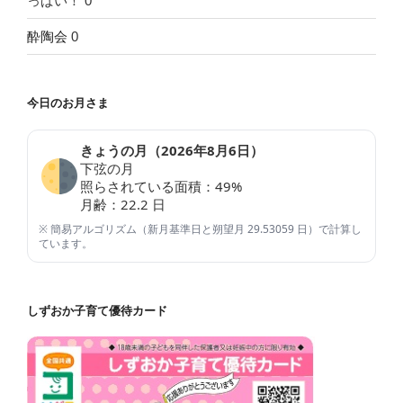
っぱい！ 0
酔陶会
0
今日のお月さま
きょうの月（
2026年8月6日
）
下弦の月
照らされている面積：
49
%
月齢：
22.2
日
※ 簡易アルゴリズム（新月基準日と朔望月 29.53059 日）で計算し
ています。
しずおか子育て優待カード