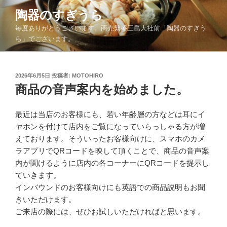
コ
陶器のすぎうら
ン
毎度ありがとうございます。商売繁盛三島大社前「陶器のすぎう
テ
ら」でございます。
ン
ツ
へ
投
2026年6月5日
投稿者:
MOTOHIRO
ス
稿
商品の音声案内を始めました。
キ
日:
ッ
最近は当店のお客様にも、若い年齢層の方などは耳にイ
プ
ヤホンを付けて店内をご覧になっていらっしゃる方が増
えております。そういったお客様向けに、スマホのカメ
ラアプリでQRコードを映して頂くことで、商品の音声案
内が聞けるように店内の各コーナーにQRコードを提示し
ていきます。
インバウンドのお客様向けにも英語での商品説明もお聞
きいただけます。
ご来店の際には、ぜひお試しいただければと思います。