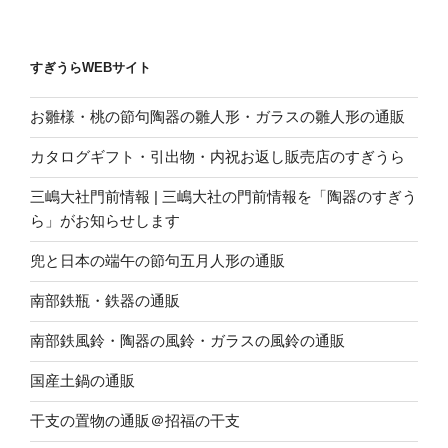
すぎうらWEBサイト
お雛様・桃の節句陶器の雛人形・ガラスの雛人形の通販
カタログギフト・引出物・内祝お返し販売店のすぎうら
三嶋大社門前情報 | 三嶋大社の門前情報を「陶器のすぎう
ら」がお知らせします
兜と日本の端午の節句五月人形の通販
南部鉄瓶・鉄器の通販
南部鉄風鈴・陶器の風鈴・ガラスの風鈴の通販
国産土鍋の通販
干支の置物の通販＠招福の干支