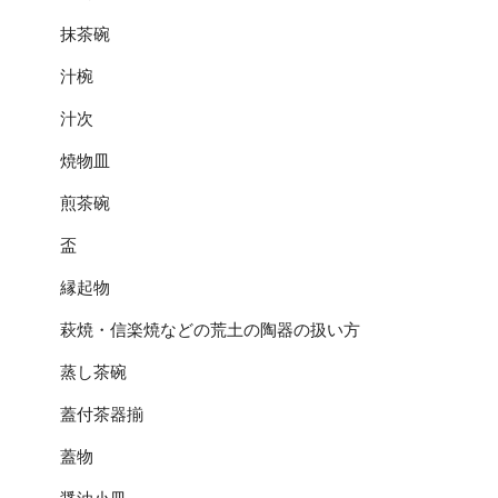
抹茶碗
汁椀
汁次
焼物皿
煎茶碗
盃
縁起物
萩焼・信楽焼などの荒土の陶器の扱い方
蒸し茶碗
蓋付茶器揃
蓋物