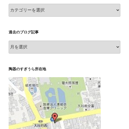
カ
テ
ゴ
リ
過去のブログ記事
ー
別
過
記
去
事
の
ブ
陶器のすぎうら所在地
ロ
グ
記
事