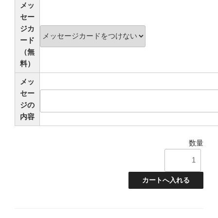
メッ
セー
ジカ
ード
（無
料）
メッ
セー
ジの
内容
数量