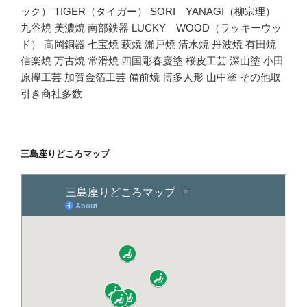
ック） TIGER（タイガー） SORI YANAGI（柳宗理）
九谷焼 美濃焼 南部鉄器 LUCKY WOOD（ラッキーウッ
ド） 高岡銅器 七宝焼 萩焼 瀬戸焼 清水焼 丹波焼 有田焼
信楽焼 万古焼 常滑焼 四国彫春慶塗 桜皮工芸 深山塗 小田
原欅工芸 加賀金箔工芸 備前焼 博多人形 山中塗 その他取
引き商社多数
三島座りどころマップ