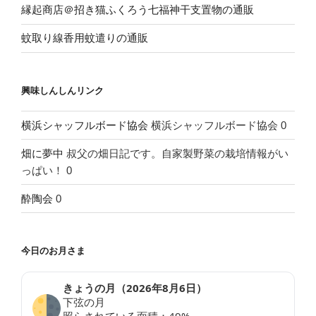
縁起商店＠招き猫ふくろう七福神干支置物の通販
蚊取り線香用蚊遣りの通販
興味しんしんリンク
横浜シャッフルボード協会
横浜シャッフルボード協会 0
畑に夢中
叔父の畑日記です。自家製野菜の栽培情報がい
っぱい！ 0
酔陶会
0
今日のお月さま
きょうの月（
2026年8月6日
）
下弦の月
照らされている面積：
49
%