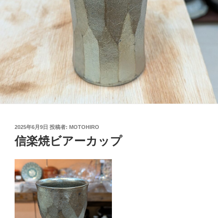
投
2025年6月9日
投稿者:
MOTOHIRO
稿
信楽焼ビアーカップ
日: