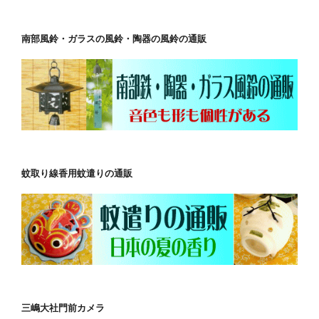
南部風鈴・ガラスの風鈴・陶器の風鈴の通販
蚊取り線香用蚊遣りの通販
三嶋大社門前カメラ