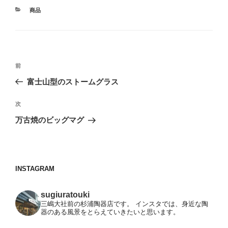
カ
商品
テ
ゴ
リ
ー
投
前
前
稿
の
富士山型のストームグラス
ナ
投
ビ
稿
次
次
ゲ
の
万古焼のビッグマグ
投
ー
稿
シ
ョ
INSTAGRAM
ン
sugiuratouki
三嶋大社前の杉浦陶器店です。
インスタでは、身近な陶
器のある風景をとらえていきたいと思います。