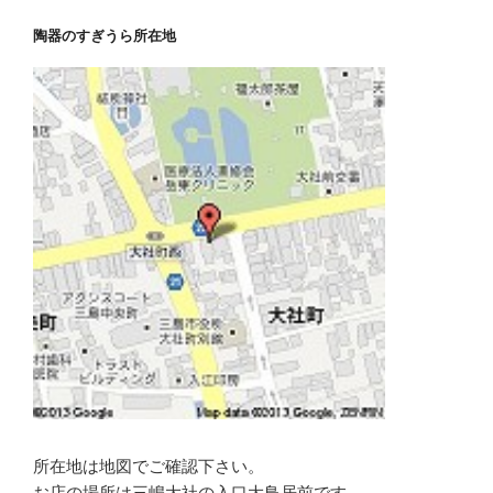
ブ
陶器のすぎうら所在地
ロ
グ
記
事
所在地は地図でご確認下さい。
お店の場所は三嶋大社の入口大鳥居前です。