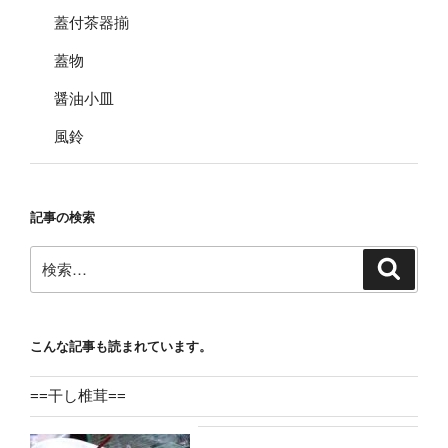
蓋付茶器揃
蓋物
醤油小皿
風鈴
記事の検索
検
検
索
索:
こんな記事も読まれています。
==干し椎茸==