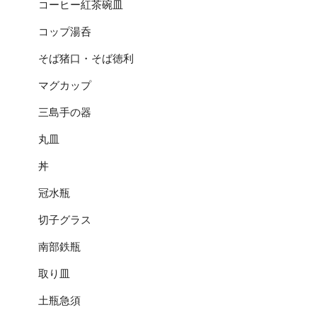
コーヒー紅茶碗皿
コップ湯呑
そば猪口・そば徳利
マグカップ
三島手の器
丸皿
丼
冠水瓶
切子グラス
南部鉄瓶
取り皿
土瓶急須