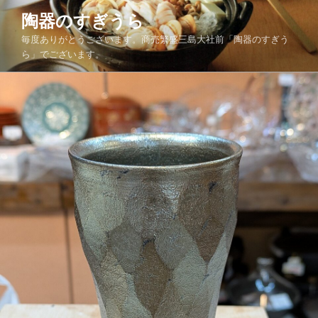
コ
陶器のすぎうら
ン
毎度ありがとうございます。商売繁盛三島大社前「陶器のすぎう
テ
ら」でございます。
ン
ツ
へ
ス
キ
ッ
プ