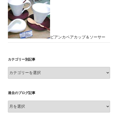
ビアンカペアカップ＆ソーサー
カテゴリー別記事
カ
テ
ゴ
リ
過去のブログ記事
ー
別
過
記
去
事
の