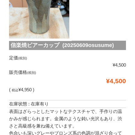
信楽焼ビアーカップ (20250609osusume)
定価
(税別)
¥4,500
販売価格
(税別)
¥4,500
(
¥4,950 )
税込
在庫状態 : 在庫有り
表面はざらっとしたマットなテクスチャで、手作りの温
かみが感じられます。金属のような鈍い光沢もあり、渋
さと高級感を兼ね備えています。
色合いも深いグレーやブロンズ系の色調が混ざり合って