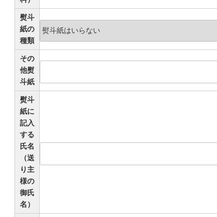
熨斗
紙の
種類
その
他熨
斗紙
熨斗
紙に
記入
する
氏名
（送
り主
様の
御氏
名）