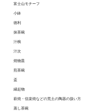
富士山モチーフ
小鉢
徳利
抹茶碗
汁椀
汁次
焼物皿
煎茶碗
盃
縁起物
萩焼・信楽焼などの荒土の陶器の扱い方
蒸し茶碗