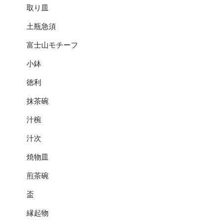
取り皿
土瓶急須
富士山モチーフ
小鉢
徳利
抹茶碗
汁椀
汁次
焼物皿
煎茶碗
盃
縁起物