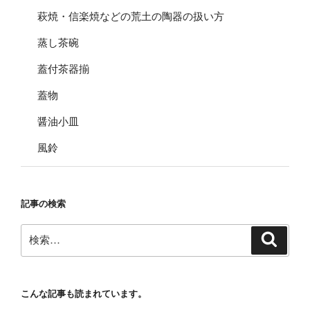
萩焼・信楽焼などの荒土の陶器の扱い方
蒸し茶碗
蓋付茶器揃
蓋物
醤油小皿
風鈴
記事の検索
検
検
索
索:
こんな記事も読まれています。