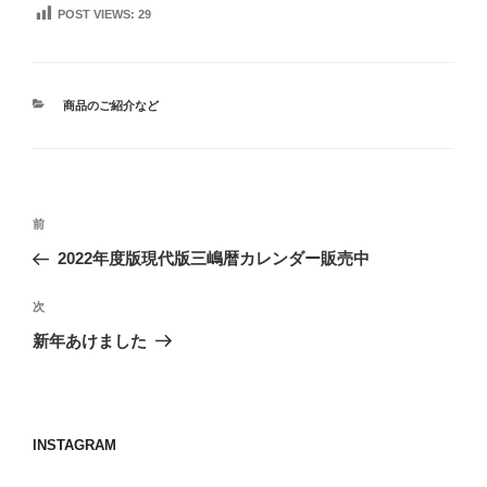
POST VIEWS:
29
カ
商品のご紹介など
テ
ゴ
リ
ー
投
前
前
稿
の
2022年度版現代版三嶋暦カレンダー販売中
ナ
投
ビ
稿
次
次
ゲ
の
新年あけました
投
ー
稿
シ
ョ
INSTAGRAM
ン