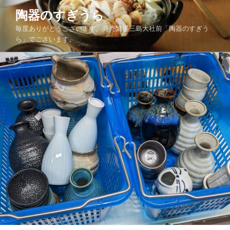
コ
陶器のすぎうら
ン
毎度ありがとうございます。商売繁盛三島大社前「陶器のすぎう
テ
ら」でございます。
ン
ツ
へ
ス
キ
ッ
プ