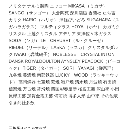
ノリタケ ナルミ製陶 ニッコー MIKASA （ミカサ）
SANGO（サンゴー） 大倉陶苑 深川製磁 香蘭社 たち吉
カリタ HARIO（ハリオ） 津軽びいどろ SUGAHARA（ス
ガハラガラス） マルティグラス HOYA （ホヤ） カガミク
リスタル 上越クリスタル アデリア 東洋佐々木ガラス
SOGA （ソガ） LE CREUSET（ル・クルーゼ）
RIEDEL（リーデル） LASKA（ラスカ） クリスタルダル
ク IWAKI（岩城硝子） NOBLESSE CRYSTAL INTON
DANSK ROYALDOULTON AYNSLEY PEACOCK（ピーコ
ック） TIGER（タイガー） SORI YANAGI（柳宗理）
九谷焼 美濃焼 南部鉄器 LUCKY WOOD（ラッキーウッ
ド） 高岡銅器 七宝焼 萩焼 瀬戸焼 清水焼 丹波焼 有田焼
信楽焼 万古焼 常滑焼 四国彫春慶塗 桜皮工芸 深山塗 小田
原欅工芸 加賀金箔工芸 備前焼 博多人形 山中塗 その他取
引き商社多数
三島座りどころマップ