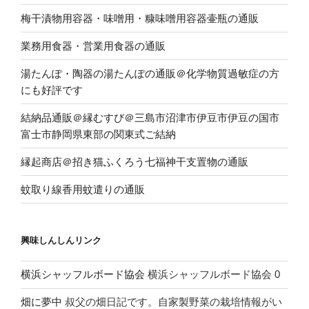
梅干漬物用容器・味噌用・糠味噌用容器壷瓶の通販
業務用食器・営業用食器の通販
湯たんぽ・陶器の湯たんぽの通販＠化学物質過敏症の方
にも好評です
結納品通販＠縁むすび＠三島市沼津市伊豆市伊豆の国市
富士市静岡県東部の関東式ご結納
縁起商店＠招き猫ふくろう七福神干支置物の通販
蚊取り線香用蚊遣りの通販
興味しんしんリンク
横浜シャッフルボード協会
横浜シャッフルボード協会 0
畑に夢中
叔父の畑日記です。自家製野菜の栽培情報がい