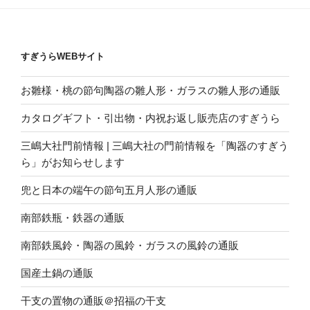
すぎうらWEBサイト
お雛様・桃の節句陶器の雛人形・ガラスの雛人形の通販
カタログギフト・引出物・内祝お返し販売店のすぎうら
三嶋大社門前情報 | 三嶋大社の門前情報を「陶器のすぎう
ら」がお知らせします
兜と日本の端午の節句五月人形の通販
南部鉄瓶・鉄器の通販
南部鉄風鈴・陶器の風鈴・ガラスの風鈴の通販
国産土鍋の通販
干支の置物の通販＠招福の干支