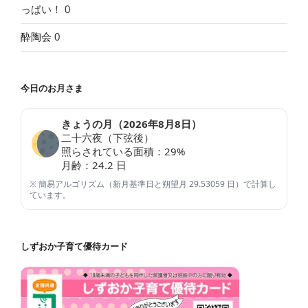
っぱい！ 0
酔陶会
0
今日のお月さま
きょうの月（
2026年8月8日
）
二十六夜（下弦後）
照らされている面積：
29
%
月齢：
24.2
日
※ 簡易アルゴリズム（新月基準日と朔望月 29.53059 日）で計算し
ています。
しずおか子育て優待カード