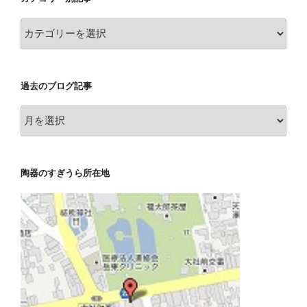
カ
テ
ゴ
リ
過去のブログ記事
ー
別
過
記
去
事
の
ブ
陶器のすぎうら所在地
ロ
グ
記
事