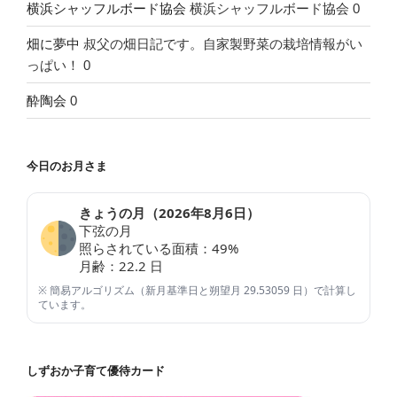
横浜シャッフルボード協会
横浜シャッフルボード協会 0
畑に夢中
叔父の畑日記です。自家製野菜の栽培情報がい
っぱい！ 0
酔陶会
0
今日のお月さま
きょうの月（
2026年8月6日
）
下弦の月
照らされている面積：
49
%
月齢：
22.2
日
※ 簡易アルゴリズム（新月基準日と朔望月 29.53059 日）で計算し
ています。
しずおか子育て優待カード