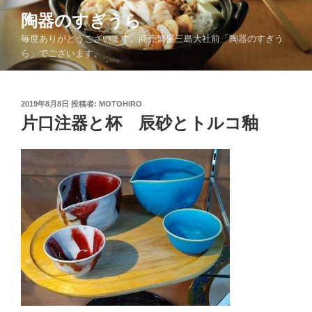
コ
陶器のすぎうら
ン
毎度ありがとうございます。商売繁盛三島大社前「陶器のすぎう
テ
ら」でございます。
ン
ツ
へ
投
2019年8月8日
投稿者:
MOTOHIRO
ス
稿
片口注器と杯 辰砂とトルコ釉
キ
日:
ッ
プ