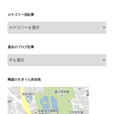
カテゴリー別記事
カ
テ
ゴ
リ
過去のブログ記事
ー
別
過
記
去
事
の
ブ
陶器のすぎうら所在地
ロ
グ
記
事