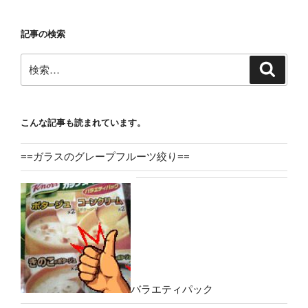
記事の検索
検
検
索
索:
こんな記事も読まれています。
==ガラスのグレープフルーツ絞り==
バラエティパック