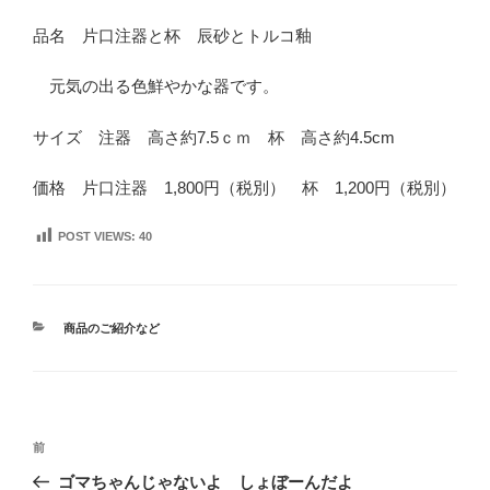
品名 片口注器と杯 辰砂とトルコ釉
元気の出る色鮮やかな器です。
サイズ 注器 高さ約7.5ｃｍ 杯 高さ約4.5cm
価格 片口注器 1,800円（税別） 杯 1,200円（税別）
POST VIEWS:
40
カ
商品のご紹介など
テ
ゴ
リ
ー
投
前
前
稿
の
ゴマちゃんじゃないよ しょぼーんだよ