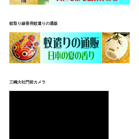
蚊取り線香用蚊遣りの通販
三嶋大社門前カメラ