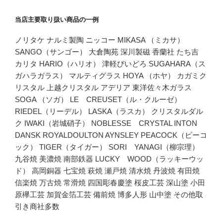
当店主要取り扱い商品の一例
ノリタケ ナルミ製陶 ニッコー MIKASA （ミカサ）
SANGO（サンゴー） 大倉陶苑 深川製磁 香蘭社 たち吉
カリタ HARIO（ハリオ） 津軽びいどろ SUGAHARA（ス
ガハラガラス） マルティグラス HOYA （ホヤ） カガミク
リスタル 上越クリスタル アデリア 東洋佐々木ガラス
SOGA （ソガ） LE CREUSET（ル・クルーゼ）
RIEDEL（リーデル） LASKA（ラスカ） クリスタルダル
ク IWAKI（岩城硝子） NOBLESSE CRYSTAL INTON
DANSK ROYALDOULTON AYNSLEY PEACOCK（ピーコ
ック） TIGER（タイガー） SORI YANAGI（柳宗理）
九谷焼 美濃焼 南部鉄器 LUCKY WOOD（ラッキーウッ
ド） 高岡銅器 七宝焼 萩焼 瀬戸焼 清水焼 丹波焼 有田焼
信楽焼 万古焼 常滑焼 四国彫春慶塗 桜皮工芸 深山塗 小田
原欅工芸 加賀金箔工芸 備前焼 博多人形 山中塗 その他取
引き商社多数