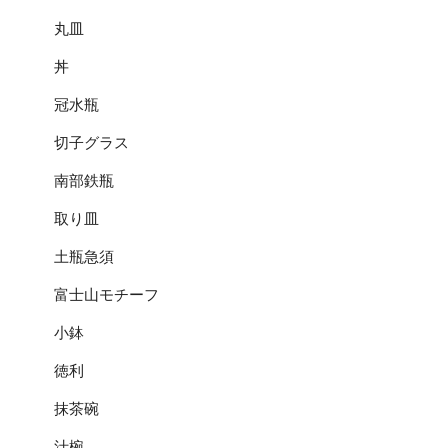
丸皿
丼
冠水瓶
切子グラス
南部鉄瓶
取り皿
土瓶急須
富士山モチーフ
小鉢
徳利
抹茶碗
汁椀