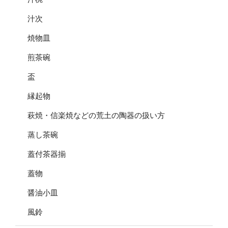
汁次
焼物皿
煎茶碗
盃
縁起物
萩焼・信楽焼などの荒土の陶器の扱い方
蒸し茶碗
蓋付茶器揃
蓋物
醤油小皿
風鈴