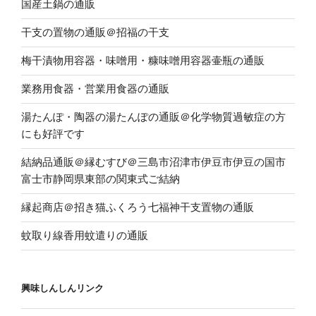
国産土鍋の通販
干支の置物の通販＠招福の干支
梅干漬物用容器・味噌用・糠味噌用容器壷瓶の通販
業務用食器・営業用食器の通販
湯たんぽ・陶器の湯たんぽの通販＠化学物質過敏症の方
にも好評です
結納品通販＠縁むすび＠三島市沼津市伊豆市伊豆の国市
富士市静岡県東部の関東式ご結納
縁起商店＠招き猫ふくろう七福神干支置物の通販
蚊取り線香用蚊遣りの通販
興味しんしんリンク