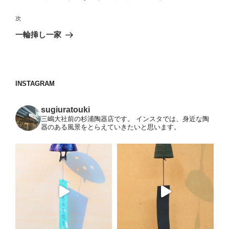
ナ
投
ビ
稿
次
次
ゲ
の
一輪挿し一家
投
ー
稿
シ
ョ
INSTAGRAM
ン
sugiuratouki
三嶋大社前の杉浦陶器店です。
インスタでは、身近な陶
器のある風景をとらえていきたいと思います。