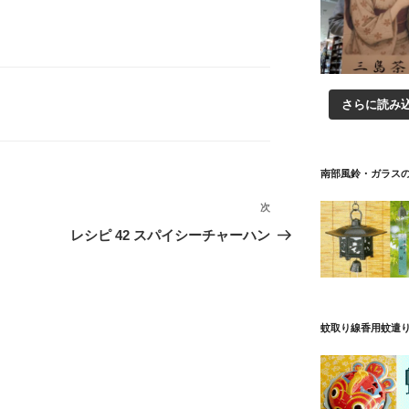
さらに読み
南部風鈴・ガラス
次
次
の
レシピ 42 スパイシーチャーハン
投
稿
蚊取り線香用蚊遣