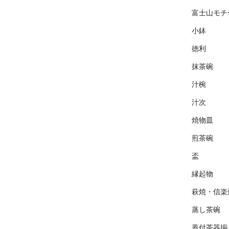
富士山モチ
小鉢
徳利
抹茶碗
汁椀
汁次
焼物皿
煎茶碗
盃
縁起物
萩焼・信楽
蒸し茶碗
蓋付茶器揃