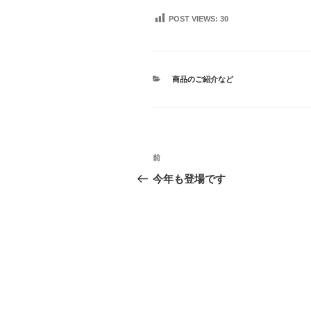
POST VIEWS:
30
カ
商品のご紹介など
テ
ゴ
リ
ー
投
前
前
稿
の
今年も登場です
投
ナ
稿
ビ
ゲ
ー
シ