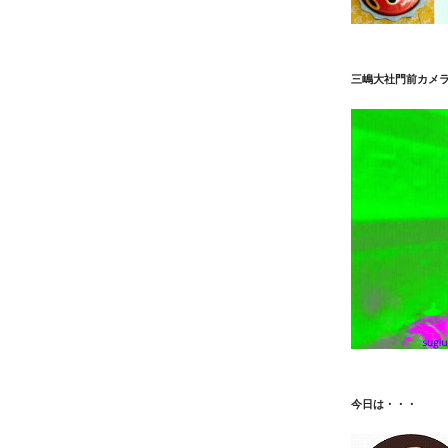
三嶋大社門前カメ
今日は・・・