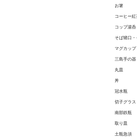
お箸
コーヒー紅
コップ湯呑
そば猪口・
マグカップ
三島手の器
丸皿
丼
冠水瓶
切子グラス
南部鉄瓶
取り皿
土瓶急須