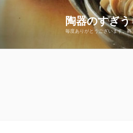
コ
ン
テ
陶器のすぎう
ン
毎度ありがとうございます。商
ツ
へ
ス
キ
ッ
プ