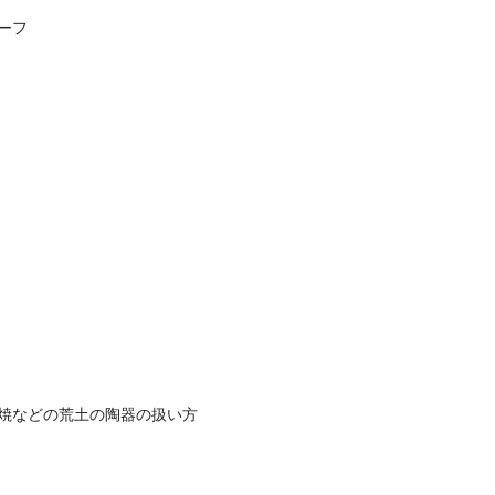
ーフ
焼などの荒土の陶器の扱い方