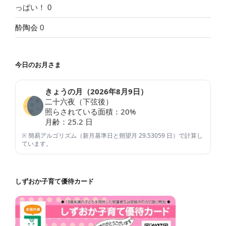
っぱい！ 0
酔陶会
0
今日のお月さま
きょうの月（
2026年8月9日
）
二十六夜（下弦後）
照らされている面積：
20
%
月齢：
25.2
日
※ 簡易アルゴリズム（新月基準日と朔望月 29.53059 日）で計算し
ています。
しずおか子育て優待カード