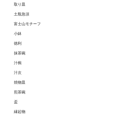
取り皿
土瓶急須
富士山モチーフ
小鉢
徳利
抹茶碗
汁椀
汁次
焼物皿
煎茶碗
盃
縁起物