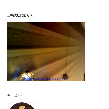
三嶋大社門前カメラ
今日は・・・