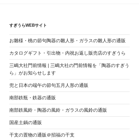
すぎうらWEBサイト
お雛様・桃の節句陶器の雛人形・ガラスの雛人形の通販
カタログギフト・引出物・内祝お返し販売店のすぎうら
三嶋大社門前情報 | 三嶋大社の門前情報を「陶器のすぎう
ら」がお知らせします
兜と日本の端午の節句五月人形の通販
南部鉄瓶・鉄器の通販
南部鉄風鈴・陶器の風鈴・ガラスの風鈴の通販
国産土鍋の通販
干支の置物の通販＠招福の干支