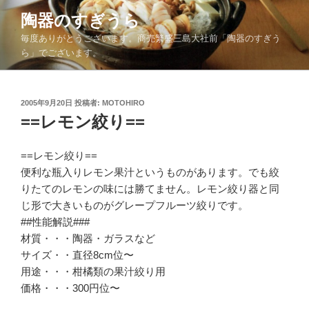
コ
陶器のすぎうら
ン
毎度ありがとうございます。商売繁盛三島大社前「陶器のすぎう
テ
ら」でございます。
ン
ツ
へ
投
2005年9月20日
投稿者:
MOTOHIRO
ス
稿
==レモン絞り==
キ
日:
ッ
==レモン絞り==
プ
便利な瓶入りレモン果汁というものがあります。でも絞
りたてのレモンの味には勝てません。レモン絞り器と同
じ形で大きいものがグレープフルーツ絞りです。
##性能解説###
材質・・・陶器・ガラスなど
サイズ・・直径8cm位〜
用途・・・柑橘類の果汁絞り用
価格・・・300円位〜