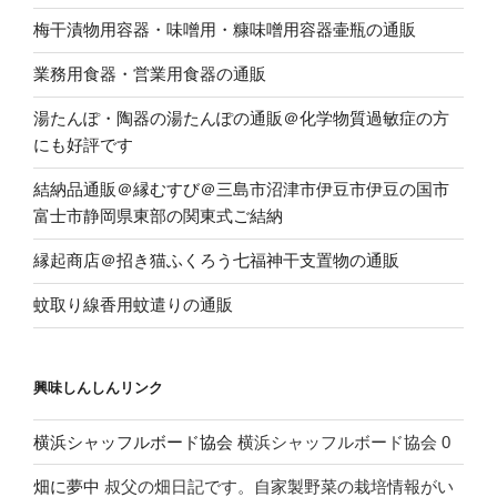
梅干漬物用容器・味噌用・糠味噌用容器壷瓶の通販
業務用食器・営業用食器の通販
湯たんぽ・陶器の湯たんぽの通販＠化学物質過敏症の方
にも好評です
結納品通販＠縁むすび＠三島市沼津市伊豆市伊豆の国市
富士市静岡県東部の関東式ご結納
縁起商店＠招き猫ふくろう七福神干支置物の通販
蚊取り線香用蚊遣りの通販
興味しんしんリンク
横浜シャッフルボード協会
横浜シャッフルボード協会 0
畑に夢中
叔父の畑日記です。自家製野菜の栽培情報がい