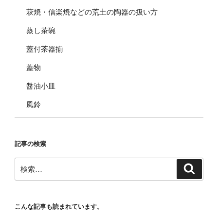
萩焼・信楽焼などの荒土の陶器の扱い方
蒸し茶碗
蓋付茶器揃
蓋物
醤油小皿
風鈴
記事の検索
検
検
索
索:
こんな記事も読まれています。