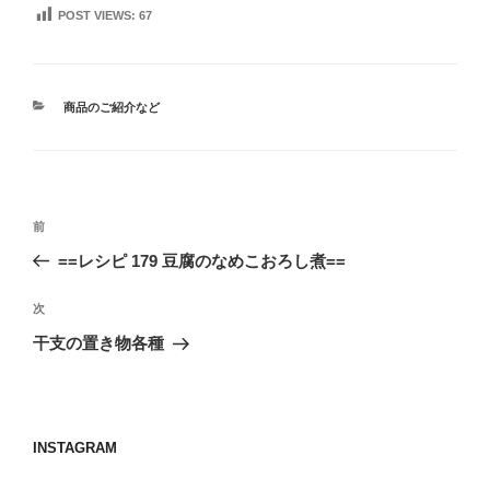
POST VIEWS:
67
カ
商品のご紹介など
テ
ゴ
リ
ー
投
前
前
稿
の
==レシピ 179 豆腐のなめこおろし煮==
ナ
投
ビ
稿
次
次
ゲ
の
干支の置き物各種
投
ー
稿
シ
ョ
INSTAGRAM
ン