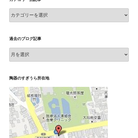
カ
テ
ゴ
リ
過去のブログ記事
ー
別
過
記
去
事
の
ブ
陶器のすぎうら所在地
ロ
グ
記
事