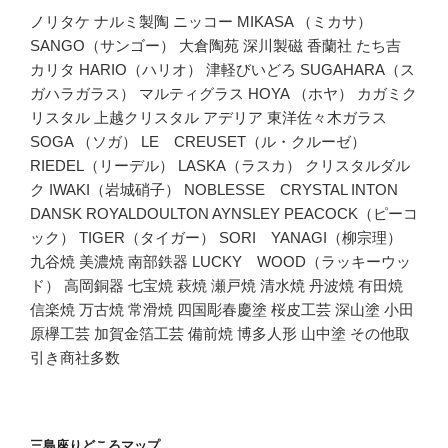
ノリタケ ナルミ製陶 ニッコー MIKASA （ミカサ）
SANGO（サンゴー） 大倉陶苑 深川製磁 香蘭社 たち吉
カリタ HARIO（ハリオ） 津軽びいどろ SUGAHARA（ス
ガハラガラス） マルティグラス HOYA （ホヤ） カガミク
リスタル 上越クリスタル アデリア 東洋佐々木ガラス
SOGA （ソガ） LE CREUSET（ル・クルーゼ）
RIEDEL（リーデル） LASKA（ラスカ） クリスタルダル
ク IWAKI（岩城硝子） NOBLESSE CRYSTAL INTON
DANSK ROYALDOULTON AYNSLEY PEACOCK（ピーコ
ック） TIGER（タイガー） SORI YANAGI（柳宗理）
九谷焼 美濃焼 南部鉄器 LUCKY WOOD（ラッキーウッ
ド） 高岡銅器 七宝焼 萩焼 瀬戸焼 清水焼 丹波焼 有田焼
信楽焼 万古焼 常滑焼 四国彫春慶塗 桜皮工芸 深山塗 小田
原欅工芸 加賀金箔工芸 備前焼 博多人形 山中塗 その他取
引き商社多数
三島座りどころマップ