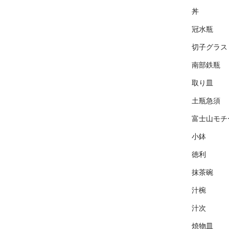
丼
冠水瓶
切子グラス
南部鉄瓶
取り皿
土瓶急須
富士山モチ
小鉢
徳利
抹茶碗
汁椀
汁次
焼物皿