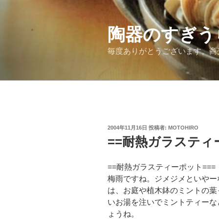
コ
ン
テ
陶器のすぎう
ン
毎度ありがとうございます。商
ツ
へ
ス
キ
ッ
プ
投
2004年11月16日
投稿者:
MOTOHIRO
稿
==耐熱ガラスティ
日:
==耐熱ガラスティーポット===
梅雨ですね。ジメジメといやー
は、お庭や植木鉢のミントの葉
いお湯を注いでミントティーな
ょうね。