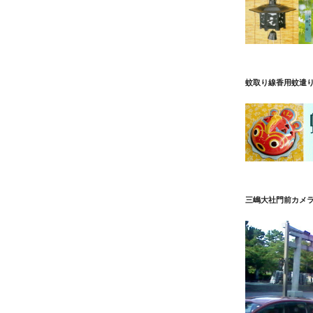
蚊取り線香用蚊遣
三嶋大社門前カメ