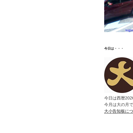
今日は・・・
今日は西暦202
今月は大の月
大小告知板に