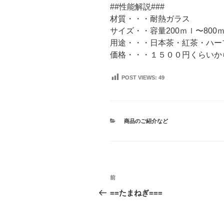
##性能解説###
材質・・・耐熱ガラス
サイズ・・容量200ｍｌ〜800
用途・・・日本茶・紅茶・ハー
価格・・・１５００円くらいか
POST VIEWS:
49
カ
商品のご紹介など
テ
ゴ
リ
ー
投
前
前
稿
の
==たまねぎ===
投
ナ
稿