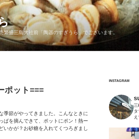
ら
売繁盛三島大社前「陶器のすぎうら」でございます。
INSTAGRAM
ーポット===
s
三
タ
な季節がやってきました。こんなときに
え
っぱを摘んできて、ポットにポン！熱ー
どいかが？お砂糖を入れてくつろぎまし