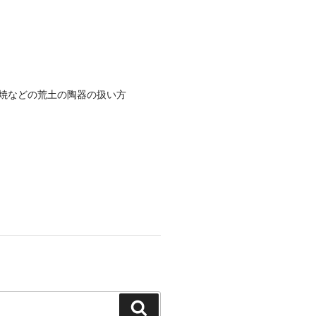
焼などの荒土の陶器の扱い方
検