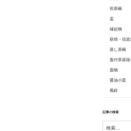
煎茶碗
盃
縁起物
萩焼・信楽
蒸し茶碗
蓋付茶器揃
蓋物
醤油小皿
風鈴
記事の検索
検
索: