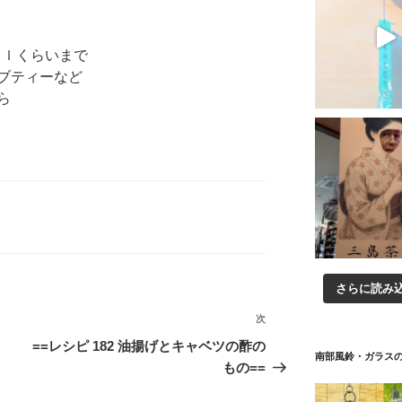
ｍｌくらいまで
ブティーなど
ら
さらに読み
次
次
の
==レシピ 182 油揚げとキャベツの酢の
南部風鈴・ガラス
投
もの==
稿