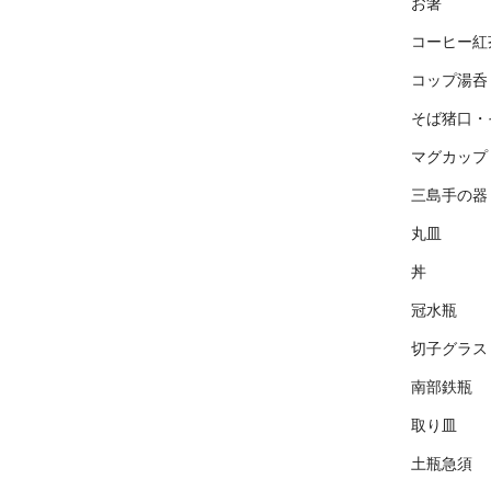
お箸
コーヒー紅
コップ湯呑
そば猪口・
マグカップ
三島手の器
丸皿
丼
冠水瓶
切子グラス
南部鉄瓶
取り皿
土瓶急須