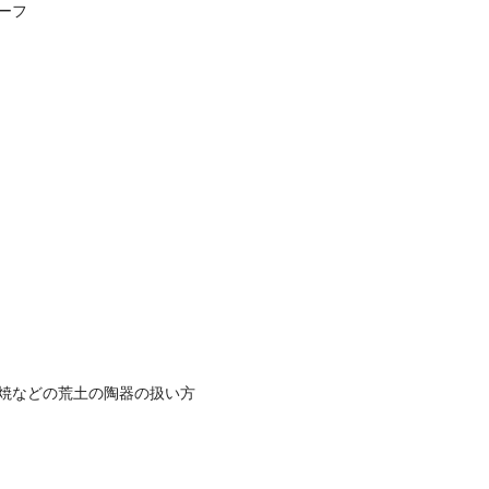
ーフ
焼などの荒土の陶器の扱い方