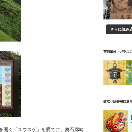
さらに読み
南部風鈴・ガラス
蚊取り線香用蚊遣
を開く「ユウスゲ」を愛でに、奥石廊崎