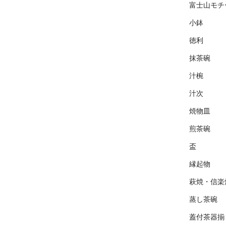
富士山モチ
小鉢
徳利
抹茶碗
汁椀
汁次
焼物皿
煎茶碗
盃
縁起物
萩焼・信楽
蒸し茶碗
蓋付茶器揃