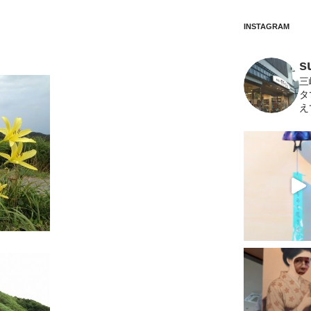
INSTAGRAM
s
三
タ
え