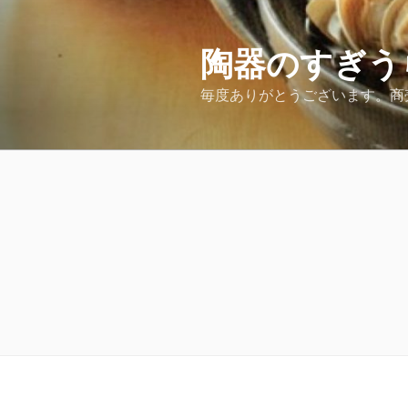
コ
ン
テ
陶器のすぎう
ン
毎度ありがとうございます。商
ツ
へ
ス
キ
ッ
プ