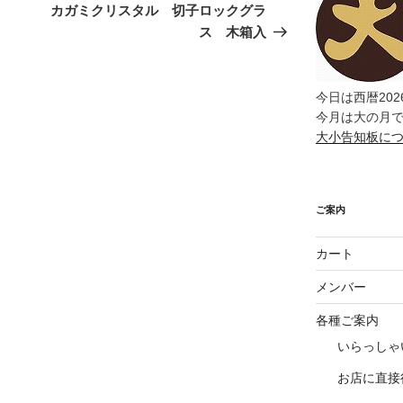
の
カガミクリスタル 切子ロックグラ
投
ス 木箱入
稿
今日は西暦202
今月は大の月
大小告知板に
ご案内
カート
メンバー
各種ご案内
いらっしゃ
お店に直接