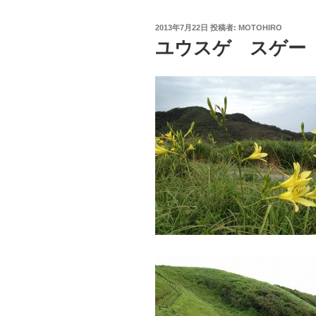
投
2013年7月22日
投稿者:
MOTOHIRO
稿
ユウスゲ スゲー
日: