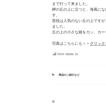
まで行って来ました。
岬の丘の上に立つと、海風にな
す。
普段は人気のない丘の上ですが
ました。
丘の上の小さな鐘をカン、カー
写真はこちらにも＞＞
クリック
POST VIEWS:
33
カ
商品のご紹介など
テ
ゴ
リ
ー
投
前
前