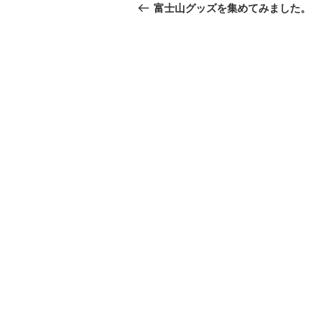
稿
の
富士山グッズを集めてみました。
投
ナ
稿
ビ
ゲ
ー
シ
ョ
ン