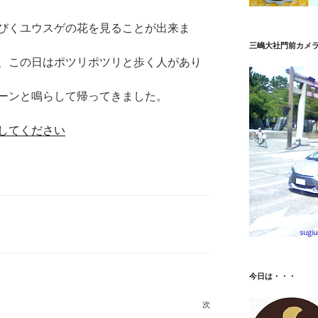
びくユウスゲの花を見ることが出来ま
三嶋大社門前カメ
、この日はポツリポツリと歩く人があり
ーンと鳴らして帰ってきました。
してください
今日は・・・
次
次