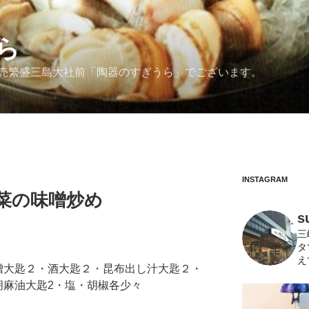
ら
売繁盛三島大社前「陶器のすぎうら」でございます。
INSTAGRAM
菜の味噌炒め
s
三
タ
え
噌大匙２・酒大匙２・昆布出し汁大匙２・
胡麻油大匙2・塩・胡椒各少々