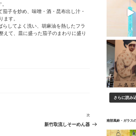
す。
して茄子を炒め、味噌・酒・昆布出し汁・
ります。
にばらしてよく洗い、胡麻油を熱したフラ
整えて、皿に盛った茄子のまわりに盛り
さらに読み
次
次
南部風鈴・ガラス
の
新竹取流しそーめん器
投