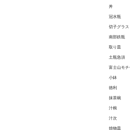
丼
冠水瓶
切子グラス
南部鉄瓶
取り皿
土瓶急須
富士山モチ
小鉢
徳利
抹茶碗
汁椀
汁次
焼物皿