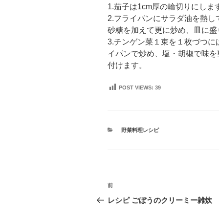
1.茄子は1cm厚の輪切りにしま
2.フライパンにサラダ油を熱
砂糖を加えて更に炒め、皿に盛
3.チンゲン菜１束を１枚づつ
イパンで炒め、塩・胡椒で味を
付けます。
POST VIEWS:
39
カ
野菜料理レシピ
テ
ゴ
リ
ー
投
前
前
稿
の
レシピ ごぼうのクリーミー雑炊
投
ナ