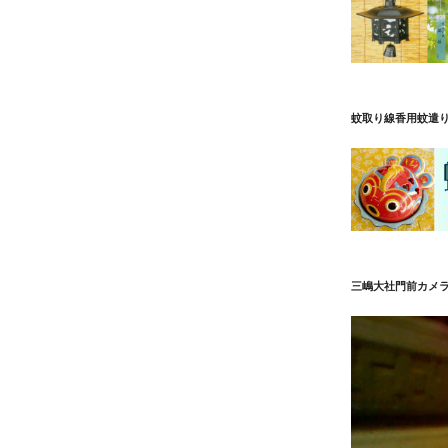
稿
蚊取り線香用蚊遣
三嶋大社門前カメ