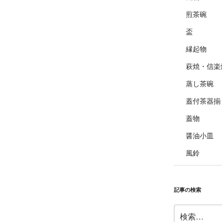
煎茶碗
盃
縁起物
萩焼・信楽
蒸し茶碗
蓋付茶器揃
蓋物
醤油小皿
風鈴
記事の検索
検
索: