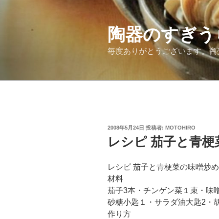
コ
ン
テ
陶器のすぎう
ン
毎度ありがとうございます。商
ツ
へ
ス
キ
ッ
プ
投
2008年5月24日
投稿者:
MOTOHIRO
稿
レシピ 茄子と青梗
日:
レシピ 茄子と青梗菜の味噌炒め
材料
茄子3本・チンゲン菜１束・味
砂糖小匙１・サラダ油大匙2・
作り方