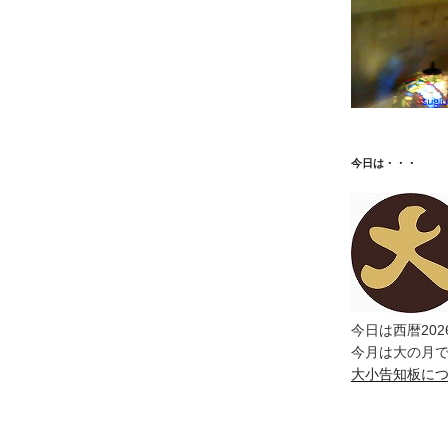
今日は・・・
今日は西暦202
今月は大の月
大小告知板に