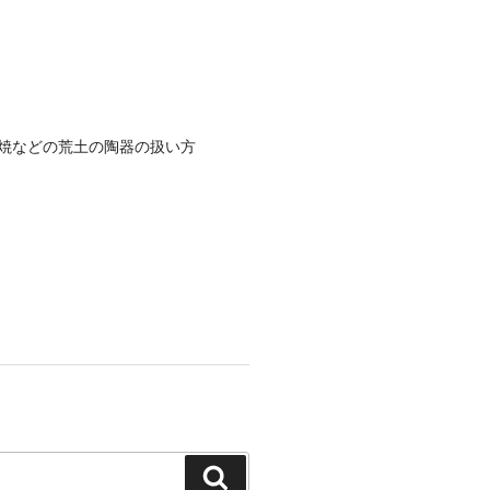
焼などの荒土の陶器の扱い方
検