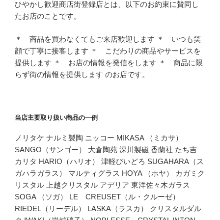
ひやかし歓迎商店街登録店とは、以下のお約束に賛同し
たお店のことです。
＊ 商品を買わなくてもご来店歓迎します ＊ いつも笑
顔で丁寧に接客します ＊ こだわりの商品やサービスを
提供します ＊ お店の情報を発信をします ＊ 商品に限
らず街の情報を提供します のお店です。
当店主要取り扱い商品の一例
ノリタケ ナルミ製陶 ニッコー MIKASA （ミカサ）
SANGO（サンゴー） 大倉陶苑 深川製磁 香蘭社 たち吉
カリタ HARIO（ハリオ） 津軽びいどろ SUGAHARA（ス
ガハラガラス） マルティグラス HOYA （ホヤ） カガミク
リスタル 上越クリスタル アデリア 東洋佐々木ガラス
SOGA （ソガ） LE CREUSET（ル・クルーゼ）
RIEDEL（リーデル） LASKA（ラスカ） クリスタルダル