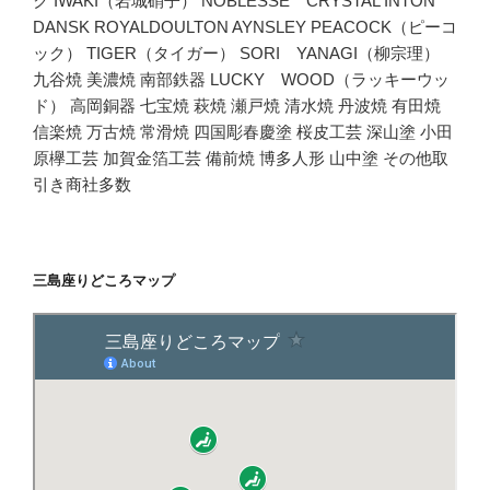
ク IWAKI（岩城硝子） NOBLESSE CRYSTAL INTON
DANSK ROYALDOULTON AYNSLEY PEACOCK（ピーコ
ック） TIGER（タイガー） SORI YANAGI（柳宗理）
九谷焼 美濃焼 南部鉄器 LUCKY WOOD（ラッキーウッ
ド） 高岡銅器 七宝焼 萩焼 瀬戸焼 清水焼 丹波焼 有田焼
信楽焼 万古焼 常滑焼 四国彫春慶塗 桜皮工芸 深山塗 小田
原欅工芸 加賀金箔工芸 備前焼 博多人形 山中塗 その他取
引き商社多数
三島座りどころマップ