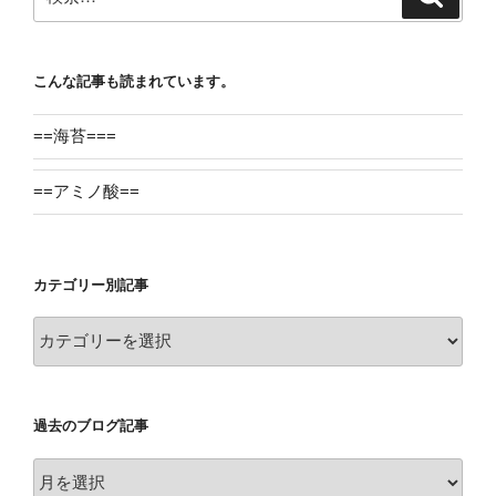
索
索:
こんな記事も読まれています。
==海苔===
==アミノ酸==
カテゴリー別記事
カ
テ
ゴ
リ
過去のブログ記事
ー
別
過
記