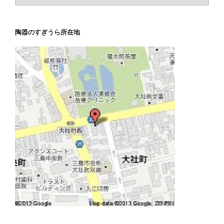
去
事
の
ブ
陶器のすぎうら所在地
ロ
グ
記
事