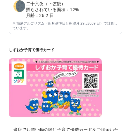
二十六夜（下弦後）
照らされている面積：
12
%
月齢：
26.2
日
※ 簡易アルゴリズム（新月基準日と朔望月 29.53059 日）で計算し
ています。
しずおか子育て優待カード
当店でお買い物の際に子育て優待カードをご提示いた