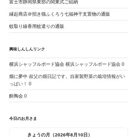
富士市静岡県東部の関東式ご結納
縁起商店＠招き猫ふくろう七福神干支置物の通販
蚊取り線香用蚊遣りの通販
興味しんしんリンク
横浜シャッフルボード協会
横浜シャッフルボード協会 0
畑に夢中
叔父の畑日記です。自家製野菜の栽培情報がい
っぱい！ 0
酔陶会
0
今日のお月さま
きょうの月（
2026年8月10日
）