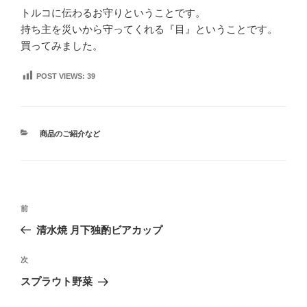
トルコに伝わるお守りということです。
持ち主を災いから守ってくれる『目』ということです。
買ってみました。
POST VIEWS:
39
カ
商品のご紹介など
テ
ゴ
リ
ー
投
前
前
稿
の
清水焼 月下独酌ビアカップ
ナ
投
ビ
稿
次
次
ゲ
の
スプラウト野菜
投
ー