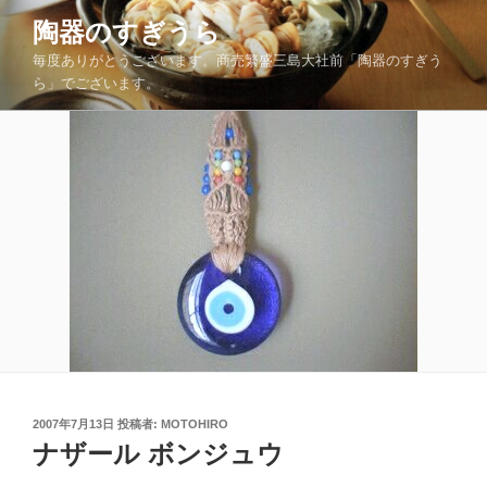
コ
陶器のすぎうら
ン
毎度ありがとうございます。商売繁盛三島大社前「陶器のすぎう
テ
ら」でございます。
ン
ツ
へ
ス
キ
ッ
プ
投
2007年7月13日
投稿者:
MOTOHIRO
稿
ナザール ボンジュウ
日: