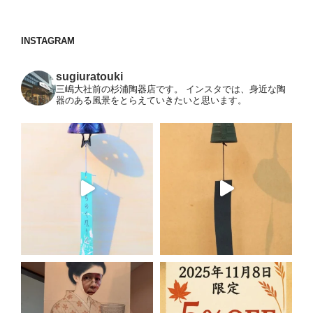
稿
シ
ョ
INSTAGRAM
ン
sugiuratouki
三嶋大社前の杉浦陶器店です。
インスタでは、身近な陶
器のある風景をとらえていきたいと思います。