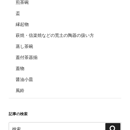
煎茶碗
盃
縁起物
萩焼・信楽焼などの荒土の陶器の扱い方
蒸し茶碗
蓋付茶器揃
蓋物
醤油小皿
風鈴
記事の検索
検
検