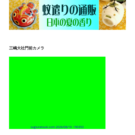
三嶋大社門前カメラ