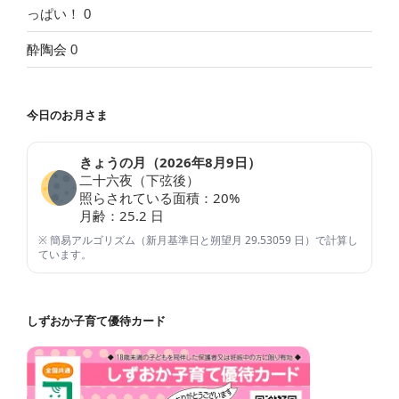
っぱい！ 0
酔陶会
0
今日のお月さま
きょうの月（
2026年8月9日
）
二十六夜（下弦後）
照らされている面積：
20
%
月齢：
25.2
日
※ 簡易アルゴリズム（新月基準日と朔望月 29.53059 日）で計算し
ています。
しずおか子育て優待カード