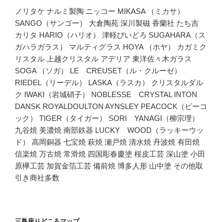
ノリタケ ナルミ製陶 ニッコー MIKASA （ミカサ）
SANGO（サンゴー） 大倉陶苑 深川製磁 香蘭社 たち吉
カリタ HARIO（ハリオ） 津軽びいどろ SUGAHARA（ス
ガハラガラス） マルティグラス HOYA （ホヤ） カガミク
リスタル 上越クリスタル アデリア 東洋佐々木ガラス
SOGA （ソガ） LE CREUSET（ル・クルーゼ）
RIEDEL（リーデル） LASKA（ラスカ） クリスタルダル
ク IWAKI（岩城硝子） NOBLESSE CRYSTAL INTON
DANSK ROYALDOULTON AYNSLEY PEACOCK（ピーコ
ック） TIGER（タイガー） SORI YANAGI（柳宗理）
九谷焼 美濃焼 南部鉄器 LUCKY WOOD（ラッキーウッ
ド） 高岡銅器 七宝焼 萩焼 瀬戸焼 清水焼 丹波焼 有田焼
信楽焼 万古焼 常滑焼 四国彫春慶塗 桜皮工芸 深山塗 小田
原欅工芸 加賀金箔工芸 備前焼 博多人形 山中塗 その他取
引き商社多数
三島座りどころマップ