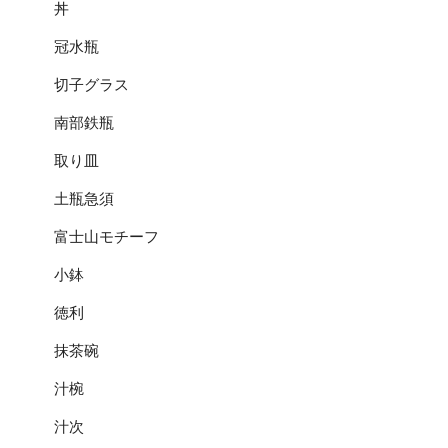
丼
冠水瓶
切子グラス
南部鉄瓶
取り皿
土瓶急須
富士山モチーフ
小鉢
徳利
抹茶碗
汁椀
汁次