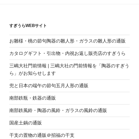
すぎうらWEBサイト
お雛様・桃の節句陶器の雛人形・ガラスの雛人形の通販
カタログギフト・引出物・内祝お返し販売店のすぎうら
三嶋大社門前情報 | 三嶋大社の門前情報を「陶器のすぎう
ら」がお知らせします
兜と日本の端午の節句五月人形の通販
南部鉄瓶・鉄器の通販
南部鉄風鈴・陶器の風鈴・ガラスの風鈴の通販
国産土鍋の通販
干支の置物の通販＠招福の干支