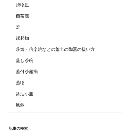
焼物皿
煎茶碗
盃
縁起物
萩焼・信楽焼などの荒土の陶器の扱い方
蒸し茶碗
蓋付茶器揃
蓋物
醤油小皿
風鈴
記事の検索