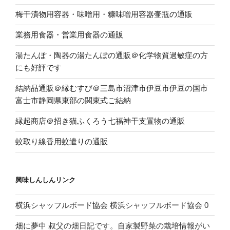
梅干漬物用容器・味噌用・糠味噌用容器壷瓶の通販
業務用食器・営業用食器の通販
湯たんぽ・陶器の湯たんぽの通販＠化学物質過敏症の方
にも好評です
結納品通販＠縁むすび＠三島市沼津市伊豆市伊豆の国市
富士市静岡県東部の関東式ご結納
縁起商店＠招き猫ふくろう七福神干支置物の通販
蚊取り線香用蚊遣りの通販
興味しんしんリンク
横浜シャッフルボード協会
横浜シャッフルボード協会 0
畑に夢中
叔父の畑日記です。自家製野菜の栽培情報がい