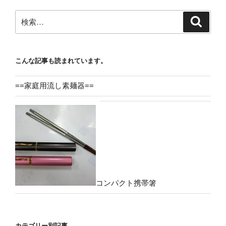
検
検
索
索:
こんな記事も読まれています。
==家庭用流し素麺器==
コンパクト携帯箸
カテゴリー別記事