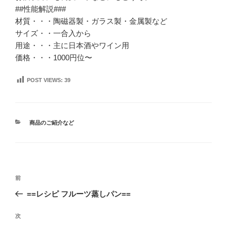
##性能解説###
材質・・・陶磁器製・ガラス製・金属製など
サイズ・・一合入から
用途・・・主に日本酒やワイン用
価格・・・1000円位〜
POST VIEWS:
39
カ
商品のご紹介など
テ
ゴ
リ
ー
投
前
前
稿
の
==レシピ フルーツ蒸しパン==
ナ
投
ビ
稿
次
次