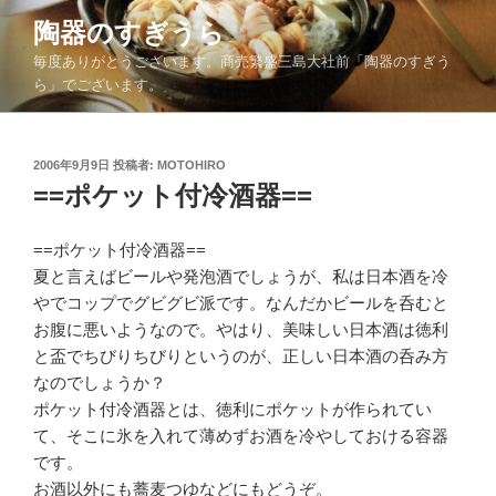
コ
陶器のすぎうら
ン
毎度ありがとうございます。商売繁盛三島大社前「陶器のすぎう
テ
ら」でございます。
ン
ツ
へ
投
2006年9月9日
投稿者:
MOTOHIRO
ス
稿
==ポケット付冷酒器==
キ
日:
ッ
==ポケット付冷酒器==
プ
夏と言えばビールや発泡酒でしょうが、私は日本酒を冷
やでコップでグビグビ派です。なんだかビールを呑むと
お腹に悪いようなので。やはり、美味しい日本酒は徳利
と盃でちびりちびりというのが、正しい日本酒の呑み方
なのでしょうか？
ポケット付冷酒器とは、徳利にポケットが作られてい
て、そこに氷を入れて薄めずお酒を冷やしておける容器
です。
お酒以外にも蕎麦つゆなどにもどうぞ。