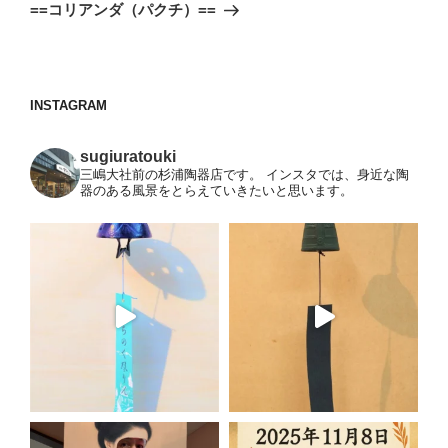
ゲ
の
==コリアンダ（パクチ）==
投
ー
稿
シ
ョ
INSTAGRAM
ン
sugiuratouki
三嶋大社前の杉浦陶器店です。
インスタでは、身近な陶
器のある風景をとらえていきたいと思います。