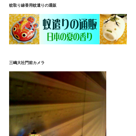
蚊取り線香用蚊遣りの通販
三嶋大社門前カメラ