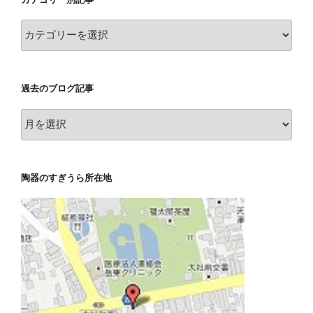
カ
テ
ゴ
リ
過去のブログ記事
ー
別
過
記
去
事
の
ブ
陶器のすぎうら所在地
ロ
グ
記
事