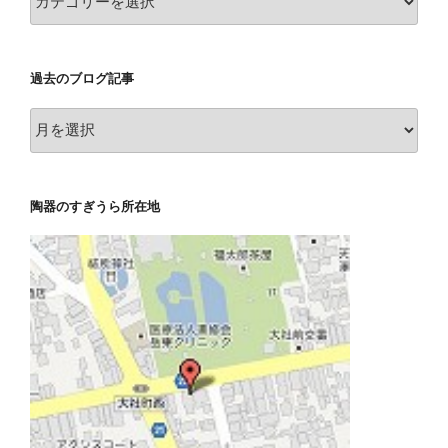
テ
ゴ
リ
過去のブログ記事
ー
別
過
記
去
事
の
ブ
陶器のすぎうら所在地
ロ
グ
記
事