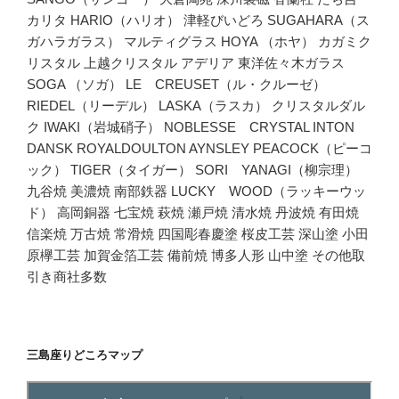
カリタ HARIO（ハリオ） 津軽びいどろ SUGAHARA（ス
ガハラガラス） マルティグラス HOYA （ホヤ） カガミク
リスタル 上越クリスタル アデリア 東洋佐々木ガラス
SOGA （ソガ） LE CREUSET（ル・クルーゼ）
RIEDEL（リーデル） LASKA（ラスカ） クリスタルダル
ク IWAKI（岩城硝子） NOBLESSE CRYSTAL INTON
DANSK ROYALDOULTON AYNSLEY PEACOCK（ピーコ
ック） TIGER（タイガー） SORI YANAGI（柳宗理）
九谷焼 美濃焼 南部鉄器 LUCKY WOOD（ラッキーウッ
ド） 高岡銅器 七宝焼 萩焼 瀬戸焼 清水焼 丹波焼 有田焼
信楽焼 万古焼 常滑焼 四国彫春慶塗 桜皮工芸 深山塗 小田
原欅工芸 加賀金箔工芸 備前焼 博多人形 山中塗 その他取
引き商社多数
三島座りどころマップ