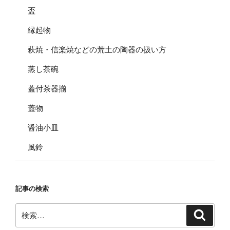
盃
縁起物
萩焼・信楽焼などの荒土の陶器の扱い方
蒸し茶碗
蓋付茶器揃
蓋物
醤油小皿
風鈴
記事の検索
検
検
索
索: