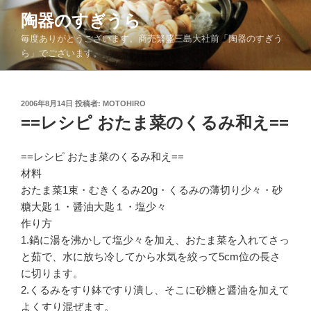
コ
陶器のすぎうら
ン
毎度ありがとうございます。商売繁盛三島大社前「陶器のすぎう
テ
ら」でございます。
ン
ツ
へ
投
2006年8月14日
投稿者:
MOTOHIRO
ス
稿
==レシピ おたま菜のくるみ和え==
キ
日:
ッ
==レシピ おたま菜のくるみ和え==
プ
材料
おたま菜1束・むきくるみ20g・くるみの薄切り少々・砂
糖大匙１・醤油大匙１・塩少々
作り方
1.鍋に湯を沸かして塩少々を加え、おたま菜を入れてさっ
と茹で、水に放ち冷してから水気を絞って5cm位の長さ
に切ります。
2.くるみをすり鉢ですり潰し、そこに砂糖と醤油を加えて
よくすり混ぜます。