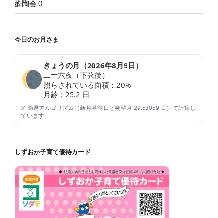
酔陶会
0
今日のお月さま
きょうの月（
2026年8月9日
）
二十六夜（下弦後）
照らされている面積：
20
%
月齢：
25.2
日
※ 簡易アルゴリズム（新月基準日と朔望月 29.53059 日）で計算し
ています。
しずおか子育て優待カード