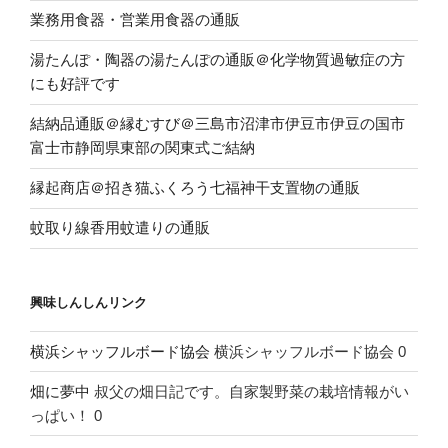
業務用食器・営業用食器の通販
湯たんぽ・陶器の湯たんぽの通販＠化学物質過敏症の方
にも好評です
結納品通販＠縁むすび＠三島市沼津市伊豆市伊豆の国市
富士市静岡県東部の関東式ご結納
縁起商店＠招き猫ふくろう七福神干支置物の通販
蚊取り線香用蚊遣りの通販
興味しんしんリンク
横浜シャッフルボード協会
横浜シャッフルボード協会 0
畑に夢中
叔父の畑日記です。自家製野菜の栽培情報がい
っぱい！ 0