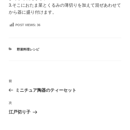
3.そこにおたま菜とくるみの薄切りを加えて混ぜあわせて
から器に盛り付けます。
POST VIEWS:
36
カ
野菜料理レシピ
テ
ゴ
リ
ー
投
前
前
稿
の
ミニチュア陶器のティーセット
ナ
投
ビ
稿
次
次
ゲ
の
江戸切り子
投
ー
稿
シ