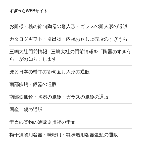
すぎうらWEBサイト
お雛様・桃の節句陶器の雛人形・ガラスの雛人形の通販
カタログギフト・引出物・内祝お返し販売店のすぎうら
三嶋大社門前情報 | 三嶋大社の門前情報を「陶器のすぎう
ら」がお知らせします
兜と日本の端午の節句五月人形の通販
南部鉄瓶・鉄器の通販
南部鉄風鈴・陶器の風鈴・ガラスの風鈴の通販
国産土鍋の通販
干支の置物の通販＠招福の干支
梅干漬物用容器・味噌用・糠味噌用容器壷瓶の通販