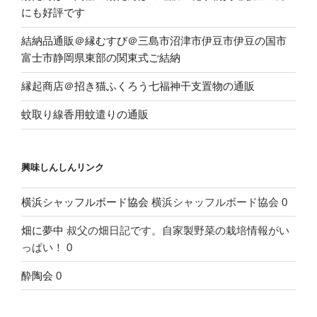
にも好評です
結納品通販＠縁むすび＠三島市沼津市伊豆市伊豆の国市
富士市静岡県東部の関東式ご結納
縁起商店＠招き猫ふくろう七福神干支置物の通販
蚊取り線香用蚊遣りの通販
興味しんしんリンク
横浜シャッフルボード協会
横浜シャッフルボード協会 0
畑に夢中
叔父の畑日記です。自家製野菜の栽培情報がい
っぱい！ 0
酔陶会
0