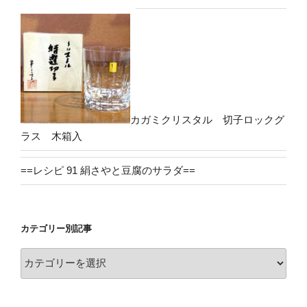
カガミクリスタル 切子ロックグ
ラス 木箱入
==レシピ 91 絹さやと豆腐のサラダ==
カテゴリー別記事
カ
テ
ゴ
リ