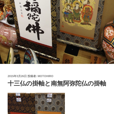
投
2015年3月26日
投稿者:
MOTOHIRO
稿
十三仏の掛軸と南無阿弥陀仏の掛軸
日: