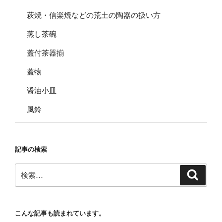
萩焼・信楽焼などの荒土の陶器の扱い方
蒸し茶碗
蓋付茶器揃
蓋物
醤油小皿
風鈴
記事の検索
検
検
索
索:
こんな記事も読まれています。