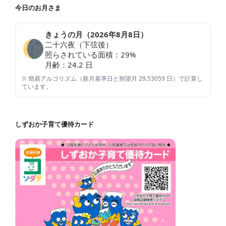
今日のお月さま
きょうの月（
2026年8月8日
）
二十六夜（下弦後）
照らされている面積：
29
%
月齢：
24.2
日
※ 簡易アルゴリズム（新月基準日と朔望月 29.53059 日）で計算し
ています。
しずおか子育て優待カード