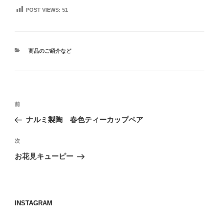
POST VIEWS:
51
カ
商品のご紹介など
テ
ゴ
リ
ー
投
前
前
稿
の
ナルミ製陶 春色ティーカップペア
ナ
投
ビ
稿
次
次
ゲ
の
お花見キューピー
投
ー
稿
シ
ョ
INSTAGRAM
ン