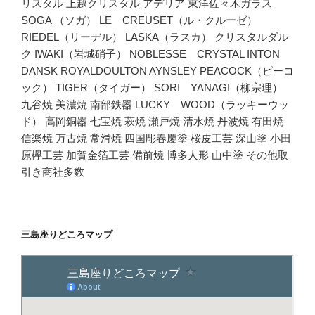
リスタル 上越クリスタル アデリア 東洋佐々木ガラス
SOGA （ソガ） LE CREUSET（ル・クルーゼ）
RIEDEL（リーデル） LASKA（ラスカ） クリスタルダル
ク IWAKI（岩城硝子） NOBLESSE CRYSTAL INTON
DANSK ROYALDOULTON AYNSLEY PEACOCK（ピーコ
ック） TIGER（タイガー） SORI YANAGI（柳宗理）
九谷焼 美濃焼 南部鉄器 LUCKY WOOD（ラッキーウッ
ド） 高岡銅器 七宝焼 萩焼 瀬戸焼 清水焼 丹波焼 有田焼
信楽焼 万古焼 常滑焼 四国彫春慶塗 桜皮工芸 深山塗 小田
原欅工芸 加賀金箔工芸 備前焼 博多人形 山中塗 その他取
引き商社多数
三島座りどころマップ