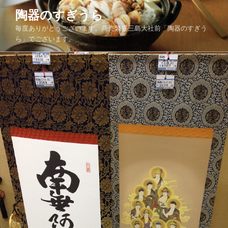
コ
陶器のすぎうら
ン
毎度ありがとうございます。商売繁盛三島大社前「陶器のすぎう
テ
ら」でございます。
ン
ツ
へ
ス
キ
ッ
プ