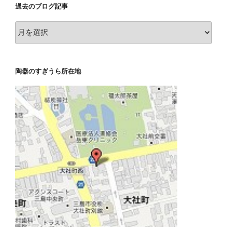
過去のブログ記事
ー
別
過
記
去
事
の
ブ
陶器のすぎうら所在地
ロ
グ
記
事