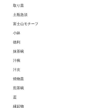
取り皿
土瓶急須
富士山モチーフ
小鉢
徳利
抹茶碗
汁椀
汁次
焼物皿
煎茶碗
盃
縁起物