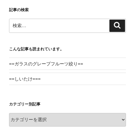
記事の検索
検
検
索
索:
こんな記事も読まれています。
==ガラスのグレープフルーツ絞り==
==しいたけ===
カテゴリー別記事
カ
テ
ゴ