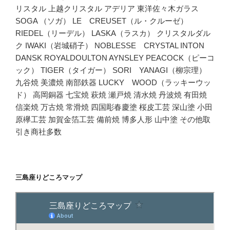
リスタル 上越クリスタル アデリア 東洋佐々木ガラス
SOGA （ソガ） LE CREUSET（ル・クルーゼ）
RIEDEL（リーデル） LASKA（ラスカ） クリスタルダル
ク IWAKI（岩城硝子） NOBLESSE CRYSTAL INTON
DANSK ROYALDOULTON AYNSLEY PEACOCK（ピーコ
ック） TIGER（タイガー） SORI YANAGI（柳宗理）
九谷焼 美濃焼 南部鉄器 LUCKY WOOD（ラッキーウッ
ド） 高岡銅器 七宝焼 萩焼 瀬戸焼 清水焼 丹波焼 有田焼
信楽焼 万古焼 常滑焼 四国彫春慶塗 桜皮工芸 深山塗 小田
原欅工芸 加賀金箔工芸 備前焼 博多人形 山中塗 その他取
引き商社多数
三島座りどころマップ