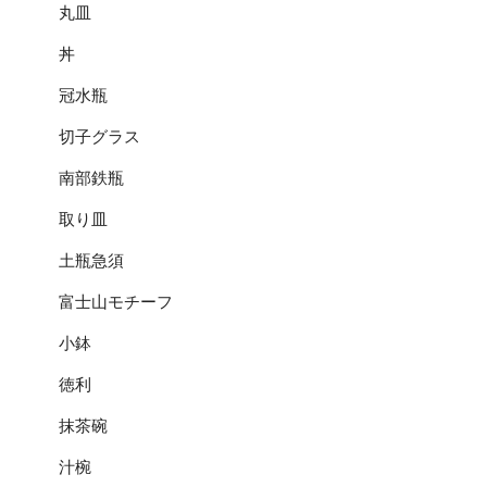
丸皿
丼
冠水瓶
切子グラス
南部鉄瓶
取り皿
土瓶急須
富士山モチーフ
小鉢
徳利
抹茶碗
汁椀