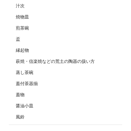
汁次
焼物皿
煎茶碗
盃
縁起物
萩焼・信楽焼などの荒土の陶器の扱い方
蒸し茶碗
蓋付茶器揃
蓋物
醤油小皿
風鈴