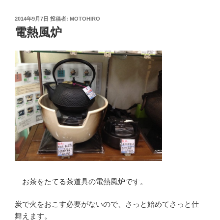
投
2014年9月7日
投稿者:
MOTOHIRO
稿
電熱風炉
日:
お茶をたてる茶道具の電熱風炉です。
炭で火をおこす必要がないので、さっと始めてさっと仕
舞えます。