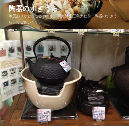
コ
陶器のすぎうら
ン
毎度ありがとうございます。商売繁盛三島大社前「陶器のすぎう
テ
ら」でございます。
ン
ツ
へ
ス
キ
ッ
プ