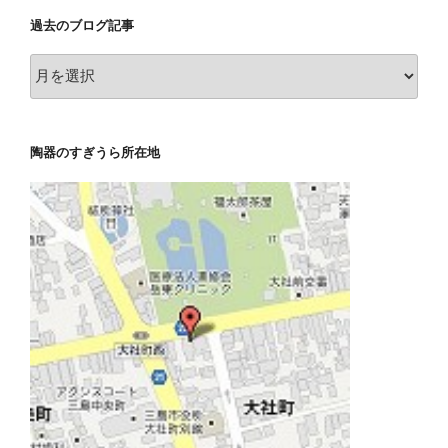
リ
過去のブログ記事
ー
別
過
記
去
事
の
ブ
陶器のすぎうら所在地
ロ
グ
記
事