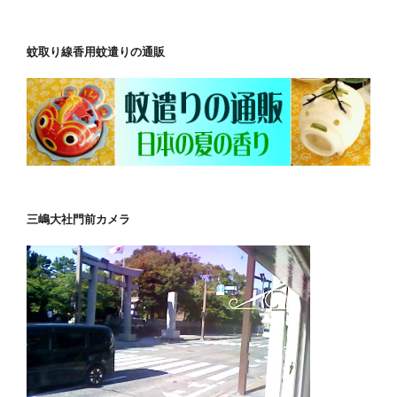
蚊取り線香用蚊遣りの通販
三嶋大社門前カメラ