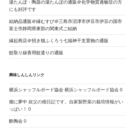
湯たんぽ・陶器の湯たんぽの通販＠化学物質過敏症の方
にも好評です
結納品通販＠縁むすび＠三島市沼津市伊豆市伊豆の国市
富士市静岡県東部の関東式ご結納
縁起商店＠招き猫ふくろう七福神干支置物の通販
蚊取り線香用蚊遣りの通販
興味しんしんリンク
横浜シャッフルボード協会
横浜シャッフルボード協会 0
畑に夢中
叔父の畑日記です。自家製野菜の栽培情報がい
っぱい！ 0
酔陶会
0