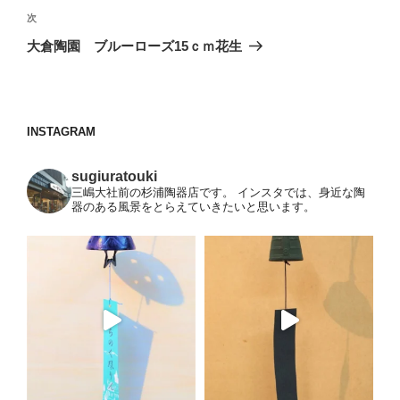
ビ
稿
次
次
ゲ
の
大倉陶園 ブルーローズ15ｃｍ花生
投
ー
稿
シ
ョ
INSTAGRAM
ン
sugiuratouki
三嶋大社前の杉浦陶器店です。
インスタでは、身近な陶
器のある風景をとらえていきたいと思います。