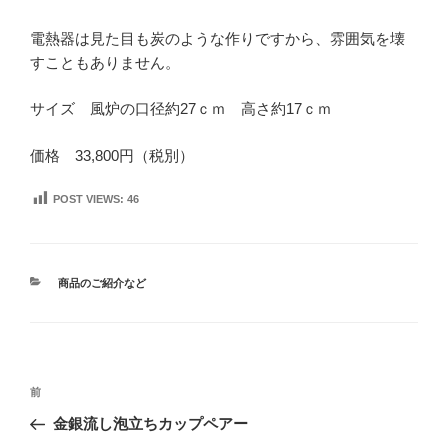
電熱器は見た目も炭のような作りですから、雰囲気を壊
すこともありません。
サイズ 風炉の口径約27ｃｍ 高さ約17ｃｍ
価格 33,800円（税別）
POST VIEWS:
46
カ
商品のご紹介など
テ
ゴ
リ
ー
投
前
前
稿
の
金銀流し泡立ちカップペアー
ナ
投