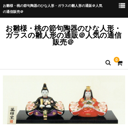
お雛様・桃の節句陶器のひな人形・ガラスの雛人形の通販＠人気
の通信販売＠
お雛様・桃の節句陶器のひな人形・
ガラスの雛人形の通販＠人気の通信
販売＠
0
ホーム
お子様の名入れ木札無料サービス中！
カート
メンバー
商品のリクエスト・お問い合わせは？