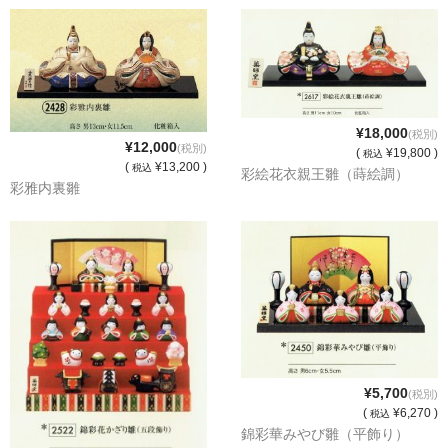
商品の価格につきまして
商品掲載ページの見方とご注文方法について
当店の所在地
¥18,000
(税別)
¥12,000
(税別)
(
¥19,800 )
税込
熨斗紙につきまして
(
¥13,200 )
税込
彩絵花衣親王雛（蒔絵調）
彩雅内裏雛
訪問販売法に基づく表記
送料と納期と在庫につきまして
陶器のすぎうら営業時間
¥5,700
(税別)
(
¥6,270 )
税込
錦彩華みやび雛（平飾り）