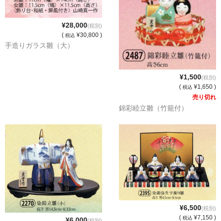
¥28,000
(税別)
(
¥30,800 )
税込
手造りガラス雛（大）
¥1,500
(税別)
(
¥1,650 )
税込
売り切れ
錦彩睦立雛（竹籠付）
¥6,500
(税別)
(
¥7,150 )
税込
¥6,000
(税別)