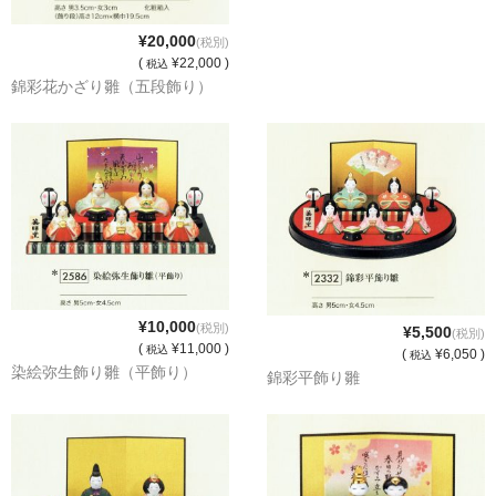
¥20,000
(税別)
(
¥22,000 )
税込
錦彩花かざり雛（五段飾り）
¥10,000
(税別)
¥5,500
(税別)
(
¥11,000 )
税込
(
¥6,050 )
税込
染絵弥生飾り雛（平飾り）
錦彩平飾り雛