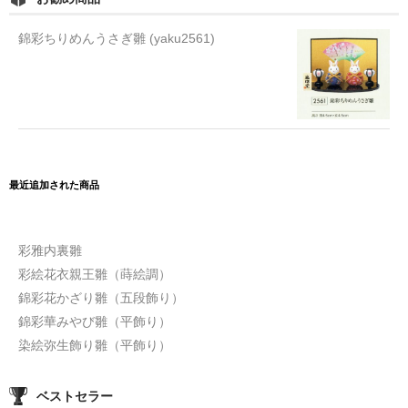
錦彩ちりめんうさぎ雛 (yaku2561)
最近追加された商品
彩雅内裏雛
彩絵花衣親王雛（蒔絵調）
錦彩花かざり雛（五段飾り）
錦彩華みやび雛（平飾り）
染絵弥生飾り雛（平飾り）
ベストセラー