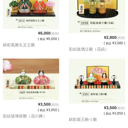
¥6,000
(税別)
¥2,800
(税別)
(
¥6,600 )
税込
(
¥3,080 )
税込
錦彩風雅丸文立雛
彩絵玻璃立雛（花縞）
¥3,500
(税別)
¥3,500
(税別)
(
¥3,850 )
税込
(
¥3,850 )
税込
彩絵玻璃座雛（花の舞）
錦彩親王飾り雛