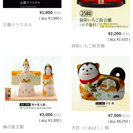
¥1,800
(税別)
(
¥1,980 )
税込
立雛クリスタル
¥2,200
(税別)
(
¥2,420 )
税込
錦彩いちご鈴音雛
¥3,000
(税別)
¥7,500
(税別)
(
¥3,300 )
税込
(
¥8,250 )
税込
麻の葉文雛
犬筥（いぬばこ）鶴