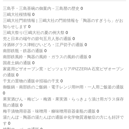
三島手・三島茶碗の御案内－三島暦の歴史
0
三嶋大社桜情報
0
三嶋大社門前情報 | 三嶋大社の門前情報を「陶器のすぎうら」がお
知らせします
0
三嶋大祭り/三嶋大社の夏の例大祭
0
兜と日本の端午の節句五月人形の通販
0
冷酒杯グラス津軽びいどろ・江戸切子の通販
0
南部鉄瓶・鉄器の通販
0
南部鉄風鈴・陶器の風鈴・ガラスの風鈴の通販
0
国産土鍋の通販
0
家庭用ピザオーブン窯・ピッツェリア/PIZZERIA 石窯ピザオーブン
の通販
0
干支の置物の通販＠招福の干支
0
御飯鍋・南部鉄のご飯鍋・電子レンジ用IH用・一人用ご飯釜の通販
0
果実酒びん・梅ビン・梅酒・果実酒・らっきょう漬け用ガラス保存
瓶の通販
0
梅干漬物用容器・味噌用・糠味噌用容器壷瓶の通販
0
湯たんぽ・陶器の湯たんぽの通販＠化学物質過敏症の方にも好評で
す
0