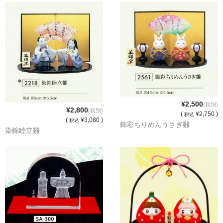
¥2,500
(税別)
¥2,800
(税別)
(
¥2,750 )
税込
(
¥3,080 )
税込
錦彩ちりめんうさぎ雛
染錦睦立雛