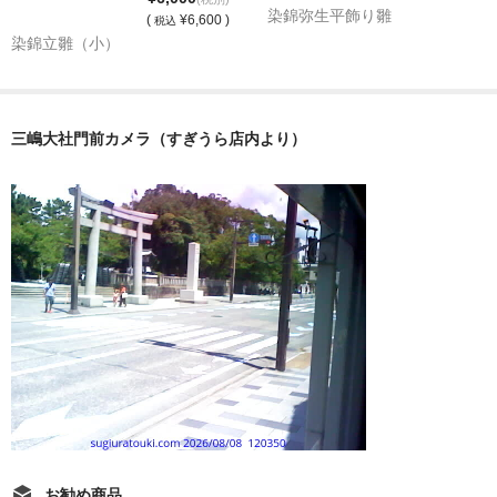
染錦弥生平飾り雛
(
¥6,600 )
税込
染錦立雛（小）
三嶋大社門前カメラ（すぎうら店内より）
お勧め商品