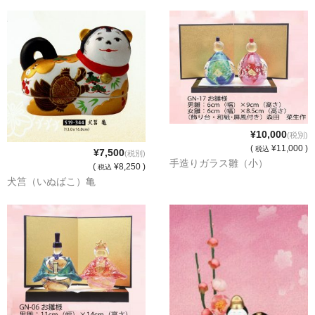
¥10,000
(税別)
(
¥11,000 )
税込
¥7,500
(税別)
手造りガラス雛（小）
(
¥8,250 )
税込
犬筥（いぬばこ）亀