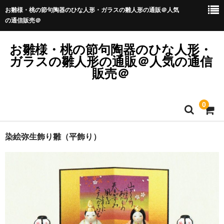
お雛様・桃の節句陶器のひな人形・ガラスの雛人形の通販＠人気
の通信販売＠
お雛様・桃の節句陶器のひな人形・
ガラスの雛人形の通販＠人気の通信
販売＠
0
ホーム
染絵弥生飾り雛（平飾り）
お子様の名入れ木札無料サービス中！
カート
メンバー
商品のリクエスト・お問い合わせは？