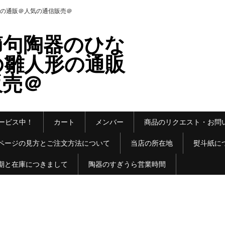
の通販＠人気の通信販売＠
節句陶器のひな
の雛人形の通販
販売＠
ービス中！
カート
メンバー
商品のリクエスト・お問
ページの見方とご注文方法について
当店の所在地
熨斗紙に
期と在庫につきまして
陶器のすぎうら営業時間