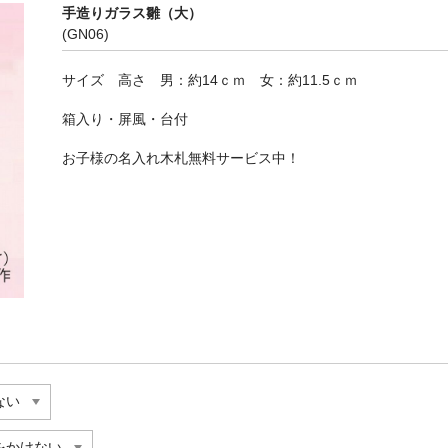
手造りガラス雛（大）
(GN06)
サイズ 高さ 男：約14ｃｍ 女：約11.5ｃｍ
箱入り・屏風・台付
お子様の名入れ木札無料サービス中！