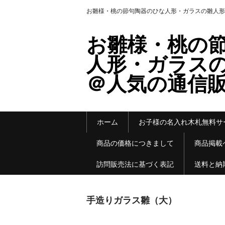
お雛様・桃の節句陶器のひな人形・ガラスの雛人形
お雛様・桃の
人形・ガラス
＠人気の通信
ホーム
お子様の名入れ木札無料サ
商品の価格につきまして
商品掲載
訪問販売法に基づく表記
送料と納
手造りガラス雛（大）