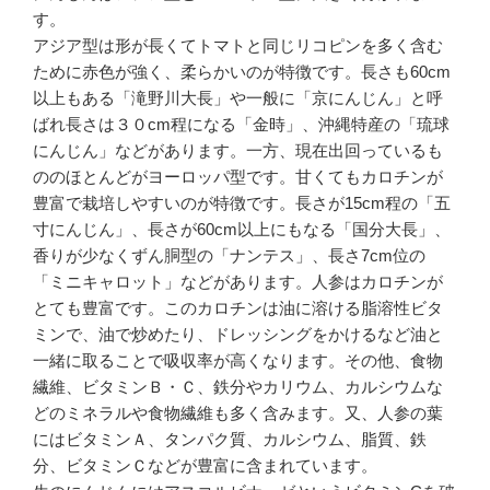
す。
アジア型は形が長くてトマトと同じリコピンを多く含む
ために赤色が強く、柔らかいのが特徴です。長さも60cm
以上もある「滝野川大長」や一般に「京にんじん」と呼
ばれ長さは３０cm程になる「金時」、沖縄特産の「琉球
にんじん」などがあります。一方、現在出回っているも
ののほとんどがヨーロッパ型です。甘くてもカロチンが
豊富で栽培しやすいのが特徴です。長さが15cm程の「五
寸にんじん」、長さが60cm以上にもなる「国分大長」、
香りが少なくずん胴型の「ナンテス」、長さ7cm位の
「ミニキャロット」などがあります。人参はカロチンが
とても豊富です。このカロチンは油に溶ける脂溶性ビタ
ミンで、油で炒めたり、ドレッシングをかけるなど油と
一緒に取ることで吸収率が高くなります。その他、食物
繊維、ビタミンＢ・Ｃ、鉄分やカリウム、カルシウムな
どのミネラルや食物繊維も多く含みます。又、人参の葉
にはビタミンＡ、タンパク質、カルシウム、脂質、鉄
分、ビタミンＣなどが豊富に含まれています。