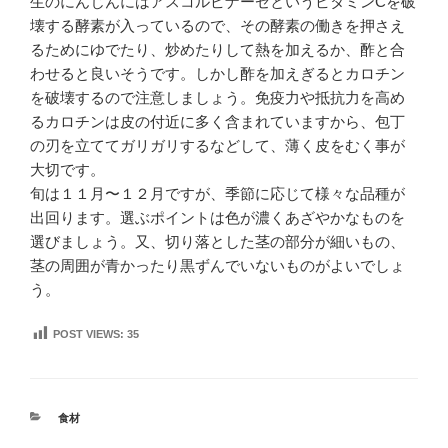
生のにんじんにはアスコルビナーゼというビタミンCを破
壊する酵素が入っているので、その酵素の働きを押さえ
るためにゆでたり、炒めたりして熱を加えるか、酢と合
わせると良いそうです。しかし酢を加えぎるとカロチン
を破壊するので注意しましょう。免疫力や抵抗力を高め
るカロチンは皮の付近に多く含まれていますから、包丁
の刃を立ててガリガリするなどして、薄く皮をむく事が
大切です。
旬は１１月〜１２月ですが、季節に応じて様々な品種が
出回ります。選ぶポイントは色が濃くあざやかなものを
選びましょう。又、切り落とした茎の部分が細いもの、
茎の周囲が青かったり黒ずんでいないものがよいでしょ
う。
POST VIEWS:
35
カ
食材
テ