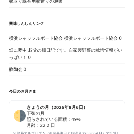
蚊取り線香用蚊遣りの通販
興味しんしんリンク
横浜シャッフルボード協会
横浜シャッフルボード協会 0
畑に夢中
叔父の畑日記です。自家製野菜の栽培情報がい
っぱい！ 0
酔陶会
0
今日のお月さま
きょうの月（
2026年8月6日
）
下弦の月
照らされている面積：
49
%
月齢：
22.2
日
※ 簡易アルゴリズム（新月基準日と朔望月 29.53059 日）で計算し