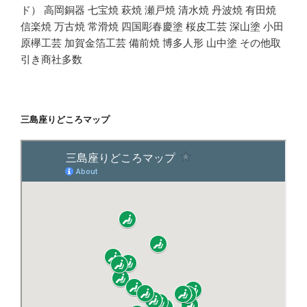
ド） 高岡銅器 七宝焼 萩焼 瀬戸焼 清水焼 丹波焼 有田焼
信楽焼 万古焼 常滑焼 四国彫春慶塗 桜皮工芸 深山塗 小田
原欅工芸 加賀金箔工芸 備前焼 博多人形 山中塗 その他取
引き商社多数
三島座りどころマップ