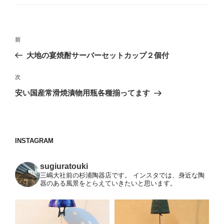
ゴ
リ
ー
投
前
前
稿
の
大地の宴焼酎サーバーセットカップ２個付
ナ
投
ビ
稿
次
次
ゲ
の
安い国産常滑焼漬物用瓶各種揃ってます
投
ー
稿
シ
ョ
INSTAGRAM
ン
sugiuratouki
三嶋大社前の杉浦陶器店です。
インスタでは、身近な陶
器のある風景をとらえていきたいと思います。