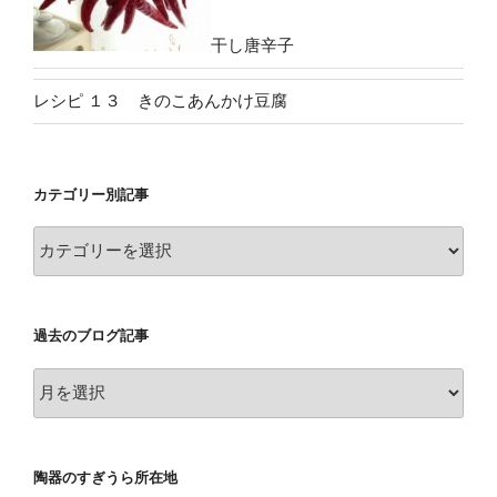
干し唐辛子
レシピ １３ きのこあんかけ豆腐
カテゴリー別記事
カ
テ
ゴ
リ
過去のブログ記事
ー
別
過
記
去
事
の
ブ
陶器のすぎうら所在地
ロ