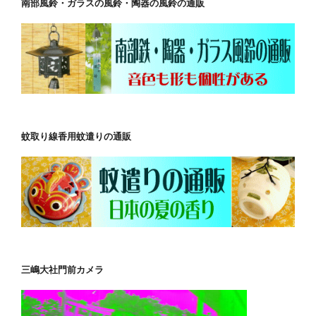
南部風鈴・ガラスの風鈴・陶器の風鈴の通販
蚊取り線香用蚊遣りの通販
三嶋大社門前カメラ