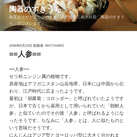
コ
陶器のすぎうら
ン
毎度ありがとうございます。商売繁盛三島大社前「陶器のすぎう
テ
ら」でございます。
ン
ツ
へ
投
2006年6月10日
投稿者:
MOTOHIRO
ス
稿
==人参==
キ
日:
ッ
==人参==
プ
セリ科ニンジン属の植物です。
原産地はアフガニスタン山岳地帯。日本には中国から伝
わり、江戸時代に広まったようです。
最初は「胡蘿蔔：コロッボー」と呼ばれていたようです
が、日本で古くから薬用として用いられていた「朝鮮人
参」と似ていたのでその後「人参」と呼ばれるようにな
ったそうです。ちなみに「人参」とは、人に似たものと
いう意味だそうです。
にんじんはアジア型とヨーロッパ型に大きく分かれま