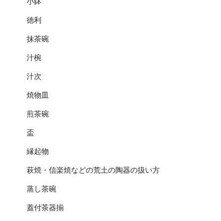
小鉢
徳利
抹茶碗
汁椀
汁次
焼物皿
煎茶碗
盃
縁起物
萩焼・信楽焼などの荒土の陶器の扱い方
蒸し茶碗
蓋付茶器揃