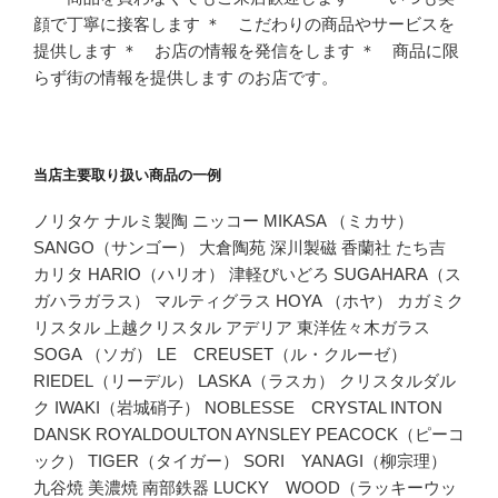
顔で丁寧に接客します ＊ こだわりの商品やサービスを
提供します ＊ お店の情報を発信をします ＊ 商品に限
らず街の情報を提供します のお店です。
当店主要取り扱い商品の一例
ノリタケ ナルミ製陶 ニッコー MIKASA （ミカサ）
SANGO（サンゴー） 大倉陶苑 深川製磁 香蘭社 たち吉
カリタ HARIO（ハリオ） 津軽びいどろ SUGAHARA（ス
ガハラガラス） マルティグラス HOYA （ホヤ） カガミク
リスタル 上越クリスタル アデリア 東洋佐々木ガラス
SOGA （ソガ） LE CREUSET（ル・クルーゼ）
RIEDEL（リーデル） LASKA（ラスカ） クリスタルダル
ク IWAKI（岩城硝子） NOBLESSE CRYSTAL INTON
DANSK ROYALDOULTON AYNSLEY PEACOCK（ピーコ
ック） TIGER（タイガー） SORI YANAGI（柳宗理）
九谷焼 美濃焼 南部鉄器 LUCKY WOOD（ラッキーウッ