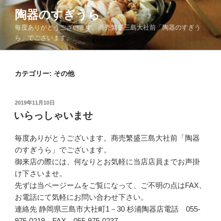
コ
陶器のすぎうら
ン
毎度ありがとうございます。商売繁盛三島大社前「陶器のすぎう
テ
ら」でございます。
ン
ツ
へ
カテゴリー:
その他
ス
キ
ッ
投
2019年11月10日
プ
稿
いらっしゃいませ
日:
毎度ありがとうございます。商売繁盛三島大社前「陶器
のすぎうら」でございます。
御来店の際には、何なりとお気軽に当店店員までお声掛
け下さいませ。
先ずは当ページームをご覧になって、ご不明の点はFAX、
お電話にて気軽にお問い合わせ下さい。
連絡先 静岡県三島市大社町1－30 杉浦陶器店電話 055-
975-0219 FAX 055-975-0237