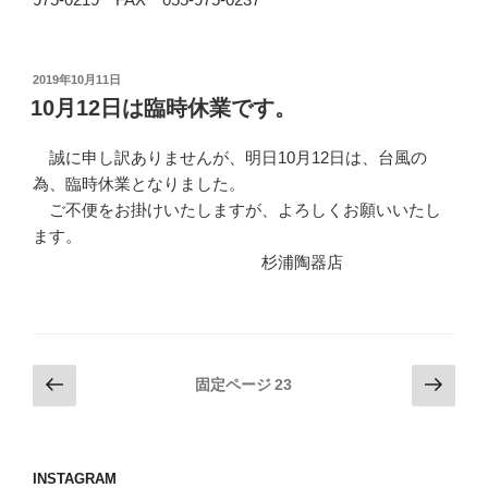
投
2019年10月11日
稿
10月12日は臨時休業です。
日:
誠に申し訳ありませんが、明日10月12日は、台風の
為、臨時休業となりました。
ご不便をお掛けいたしますが、よろしくお願いいたし
ます。
杉浦陶器店
投
前
次
固定ページ
23
の
の
稿
ペ
ペ
の
ー
ー
ペ
INSTAGRAM
ジ
ジ