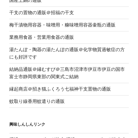
国産土鍋の通販
干支の置物の通販＠招福の干支
梅干漬物用容器・味噌用・糠味噌用容器壷瓶の通販
業務用食器・営業用食器の通販
湯たんぽ・陶器の湯たんぽの通販＠化学物質過敏症の方
にも好評です
結納品通販＠縁むすび＠三島市沼津市伊豆市伊豆の国市
富士市静岡県東部の関東式ご結納
縁起商店＠招き猫ふくろう七福神干支置物の通販
蚊取り線香用蚊遣りの通販
興味しんしんリンク