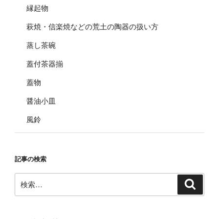
縁起物
萩焼・信楽焼などの荒土の陶器の扱い方
蒸し茶碗
蓋付茶器揃
蓋物
醤油小皿
風鈴
記事の検索
検
検
索
索: