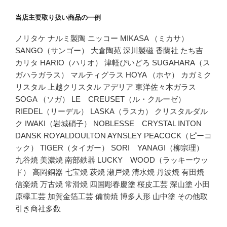
当店主要取り扱い商品の一例
ノリタケ ナルミ製陶 ニッコー MIKASA （ミカサ）
SANGO（サンゴー） 大倉陶苑 深川製磁 香蘭社 たち吉
カリタ HARIO（ハリオ） 津軽びいどろ SUGAHARA（ス
ガハラガラス） マルティグラス HOYA （ホヤ） カガミク
リスタル 上越クリスタル アデリア 東洋佐々木ガラス
SOGA （ソガ） LE CREUSET（ル・クルーゼ）
RIEDEL（リーデル） LASKA（ラスカ） クリスタルダル
ク IWAKI（岩城硝子） NOBLESSE CRYSTAL INTON
DANSK ROYALDOULTON AYNSLEY PEACOCK（ピーコ
ック） TIGER（タイガー） SORI YANAGI（柳宗理）
九谷焼 美濃焼 南部鉄器 LUCKY WOOD（ラッキーウッ
ド） 高岡銅器 七宝焼 萩焼 瀬戸焼 清水焼 丹波焼 有田焼
信楽焼 万古焼 常滑焼 四国彫春慶塗 桜皮工芸 深山塗 小田
原欅工芸 加賀金箔工芸 備前焼 博多人形 山中塗 その他取
引き商社多数