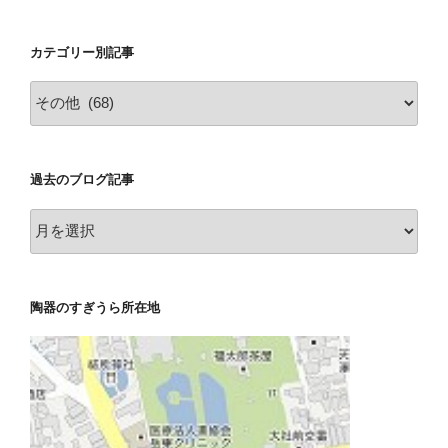
カテゴリー別記事
カ
テ
ゴ
リ
過去のブログ記事
ー
別
過
記
去
事
の
ブ
陶器のすぎうら所在地
ロ
グ
記
事