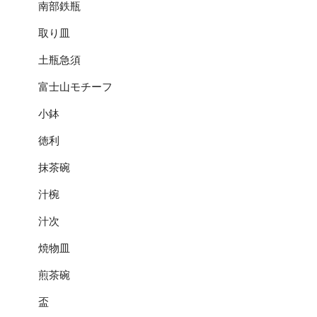
南部鉄瓶
取り皿
土瓶急須
富士山モチーフ
小鉢
徳利
抹茶碗
汁椀
汁次
焼物皿
煎茶碗
盃