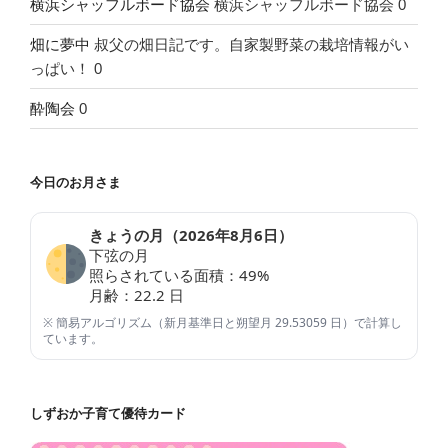
横浜シャッフルボード協会
横浜シャッフルボード協会 0
畑に夢中
叔父の畑日記です。自家製野菜の栽培情報がい
っぱい！ 0
酔陶会
0
今日のお月さま
きょうの月（
2026年8月6日
）
下弦の月
照らされている面積：
49
%
月齢：
22.2
日
※ 簡易アルゴリズム（新月基準日と朔望月 29.53059 日）で計算し
ています。
しずおか子育て優待カード