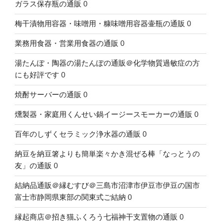
ガラス保存瓶の通販
0
梅干漬物用容器・味噌用・糠味噌用容器壷瓶の通販
0
業務用食器・営業用食器の通販
0
湯たんぽ・陶器の湯たんぽの通販＠化学物質過敏症の方
にも好評です
0
焼酎サーバーの通販
0
燻製器・家庭用くんせい鍋イージースモーカーの通販
0
百年のしずくセラミック浄水器の通販
0
納豆を納豆箸よりも簡単楽々かき混ぜる棒「なっとうの
友」の通販
0
結納品通販＠縁むすび＠三島市沼津市伊豆市伊豆の国市
富士市静岡県東部の関東式ご結納
0
縁起商店＠招き猫ふくろう七福神干支置物の通販
0