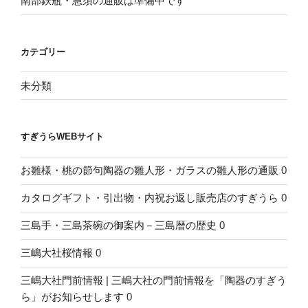
南部鉄瓶・急須の通販は準備中です
カテゴリー
未分類
すぎうらWEBサイト
お雛様・桃の節句陶器の雛人形・ガラスの雛人形の通販
0
カタログギフト・引出物・内祝お返し販売店のすぎうら
0
三島手・三島茶碗の御案内－三島暦の歴史
0
三嶋大社桜情報
0
三嶋大社門前情報 | 三嶋大社の門前情報を「陶器のすぎう
ら」がお知らせします
0