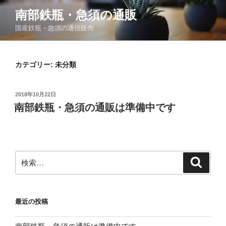
コ
南部鉄瓶・急須の通販
ン
国産鉄瓶・急須の通信販売
テ
ン
ツ
カテゴリー:
未分類
へ
ス
キ
投
2018年10月22日
ッ
稿
南部鉄瓶・急須の通販は準備中です
日:
プ
検
検
索
索:
最近の投稿