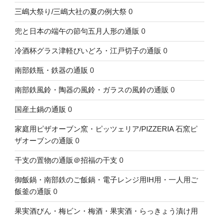
三嶋大祭り/三嶋大社の夏の例大祭
0
兜と日本の端午の節句五月人形の通販
0
冷酒杯グラス津軽びいどろ・江戸切子の通販
0
南部鉄瓶・鉄器の通販
0
南部鉄風鈴・陶器の風鈴・ガラスの風鈴の通販
0
国産土鍋の通販
0
家庭用ピザオーブン窯・ピッツェリア/PIZZERIA 石窯ピ
ザオーブンの通販
0
干支の置物の通販＠招福の干支
0
御飯鍋・南部鉄のご飯鍋・電子レンジ用IH用・一人用ご
飯釜の通販
0
果実酒びん・梅ビン・梅酒・果実酒・らっきょう漬け用