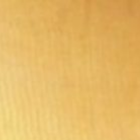
コ
ン
テ
ン
ツ
へ
ス
キ
ッ
プ