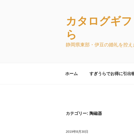
コ
ン
テ
カタログギフ
ン
ら
ツ
へ
静岡県東部・伊豆の婚礼を控え
ス
キ
ッ
プ
ホーム
すぎうらでお得に引出
カテゴリー:
陶磁器
投
2019年8月30日