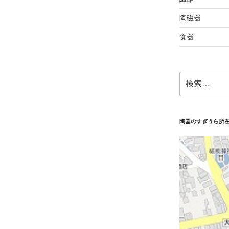
陶磁器
食器
検
索:
陶器のすぎうら所