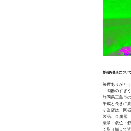
杉浦陶器店につい
毎度ありがと
「陶器のすぎ
静岡県三島市
平成と長きに
す当店は、陶
製品、金属器
褒章・叙位・
く取り揃えて