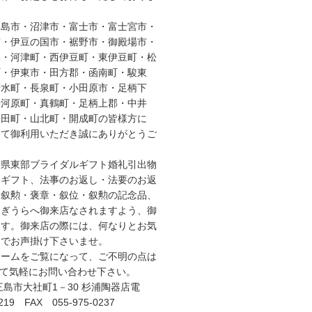
三島市・沼津市・富士市・富士宮市・
市・伊豆の国市・裾野市・御殿場市・
郡・河津町・西伊豆町・東伊豆町・松
町・伊東市・田方郡・函南町・駿東
清水町・長泉町・小田原市・足柄下
湯河原町・真鶴町・足柄上郡・中井
松田町・山北町・開成町の皆様方に
って御利用いただき誠にありがとうご
岡県東部ブライダルギフト婚礼引出物
スギフト、法事のお返し・法要のお返
、叙勲・褒章・叙位・叙勲の記念品、
すぎうらへ御来店なされますよう、御
ます。御来店の際には、何なりとお気
までお声掛け下さいませ。
ジームをご覧になって、ご不明の点は
にて気軽にお問い合わせ下さい。
三島市大社町1－30 杉浦陶器店電
219 FAX 055-975-0237