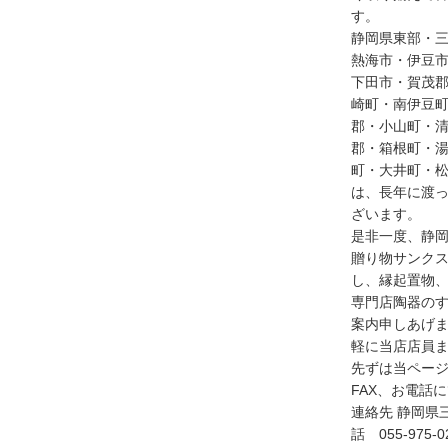
す。
静岡県東部・
熱海市・伊豆
下田市・賀茂
崎町・南伊豆
郡・小山町・
郡・箱根町・
町・大井町・
は、長年に渡
ざいます。
是非一度、静
贈り物サンク
し、縁起置物
専門店陶器の
案内申しあげ
軽に当店店員
先ずは当ペー
FAX、お電話
連絡先 静岡県
話 055-975-0