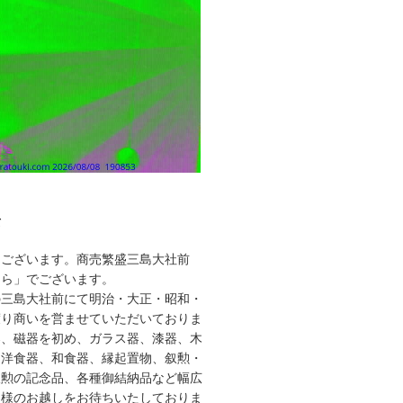
て
うございます。商売繁盛三島大社前
うら」でございます。
の三島大社前にて明治・大正・昭和・
渡り商いを営ませていただいておりま
器、磁器を初め、ガラス器、漆器、木
、洋食器、和食器、縁起置物、叙勲・
叙勲の記念品、各種御結納品など幅広
皆様のお越しをお待ちいたしておりま