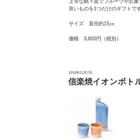
上等な銘々皿でフルーツやお菓
良いものを1つだけのギフトで
サイズ 直径約15㎝
価格 3,800円（税別）
投
2018年11月7日
稿
信楽焼イオンボト
日: