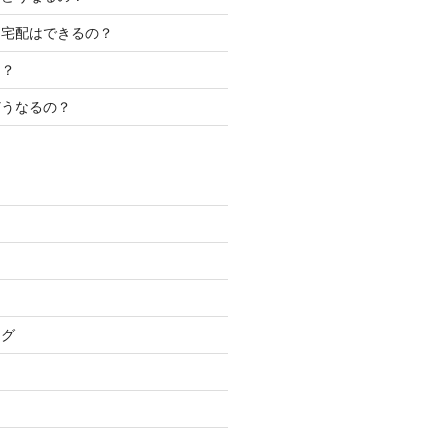
別宅配はできるの？
は？
どうなるの？
ト
ング