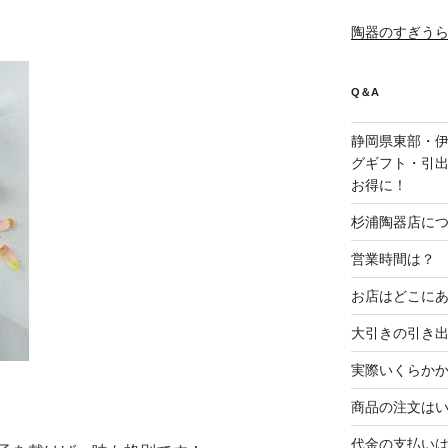
陶器のすぎう
Q＆A
静岡県東部・
グギフト・引
お得に！
杉浦陶器店に
営業時間は？
お店はどこに
大引きの引き
実際いくらか
商品の注文は
代金の支払い