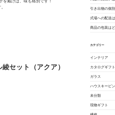
子を戴けば、味も格別です！
す。
引き出物の個
式場への配送
商品の包装は
カテゴリー
インテリア
ル綾セット（アクア）
カタログギフ
ガラス
ハウスキーピ
未分類
現物ギフト
繊維