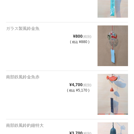
ガラス製風鈴金魚
¥800
(税別)
(
¥880 )
税込
南部鉄風鈴金魚赤
¥4,700
(税別)
(
¥5,170 )
税込
南部鉄風鈴釣鐘特大
¥3,700
(税別)