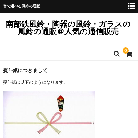
音で選べる風鈴の通販
南部鉄風鈴・陶器の風鈴・ガラスの
風鈴の通販＠人気の通信販売
0
ホーム
熨斗紙につきまして
熨斗紙は以下のようになります。
訪問販売法に基づく表記
ご注文をどうぞ！
陶器のすぎうら営業時間
送料と納期と在庫につきまして
熨斗紙につきまして