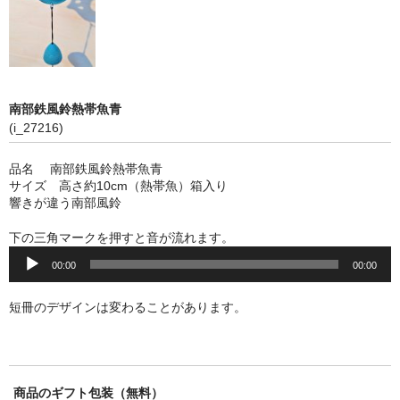
南部鉄風鈴熱帯魚青
(i_27216)
品名 南部鉄風鈴熱帯魚青
サイズ 高さ約10cm（熱帯魚）箱入り
響きが違う南部風鈴
下の三角マークを押すと音が流れます。
音
00:00
00:00
声
プ
レ
短冊のデザインは変わることがあります。
ー
ヤ
ー
商品のギフト包装（無料）