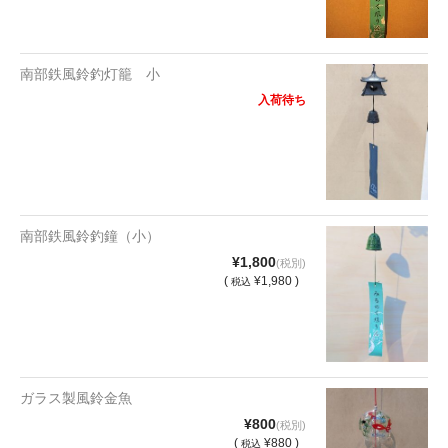
南部鉄風鈴釣灯籠 小
入荷待ち
南部鉄風鈴釣鐘（小）
¥1,800
(税別)
(
¥1,980 )
税込
ガラス製風鈴金魚
¥800
(税別)
(
¥880 )
税込