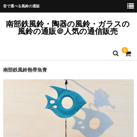
音で選べる風鈴の通販
南部鉄風鈴・陶器の風鈴・ガラスの
風鈴の通販＠人気の通信販売
0
ホーム
南部鉄風鈴熱帯魚青
訪問販売法に基づく表記
ご注文をどうぞ！
陶器のすぎうら営業時間
送料と納期と在庫につきまして
熨斗紙につきまして