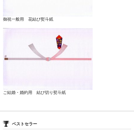
商品の価格につきまして
御祝一般用 花結び熨斗紙
商品ジャンル
商品
招き猫
七福神
烏枢沙摩明王
右手挙げ（金招き）
ご結婚・婚約用 結び切り熨斗紙
左手挙げ（人招き）
両手挙げ
白色
ベストセラー