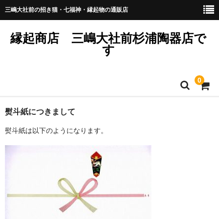
三嶋大社前の招き猫・七福神・縁起物の通販店
縁起商店 三嶋大社前杉浦陶器店で
す
0
プライバシーポリシー
熨斗紙につきまして
熨斗紙は以下のようになります。
商品のリクエスト・お問い合わせは？
商品掲載ページの見方とご注文方法について
熨斗紙につきまして
訪問販売法に基づく表記
送料と納期と在庫につきまして