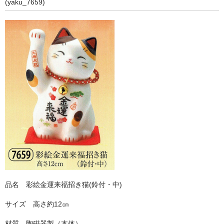
金色（金運）
(yaku_7659)
黄色（金運）
銀色
黒色
宝くじ入れ
金運アップ
恋招き
品名 彩絵金運来福招き猫(鈴付・中)
サイズ 高さ約12㎝
材質 陶磁器製（本体）