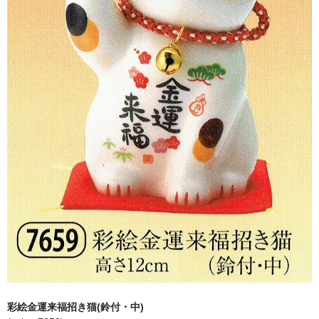
商品の価格につきまして
商品ジャンル
商品
招き猫
七福神
烏枢沙摩明王
右手挙げ（金招き）
左手挙げ（人招き）
両手挙げ
白色
彩絵金運来福招き猫(鈴付・中)