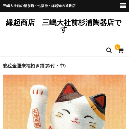
三嶋大社前の招き猫・七福神・縁起物の通販店
縁起商店 三嶋大社前杉浦陶器店で
す
0
プライバシーポリシー
彩絵金運来福招き猫(鈴付・中)
商品のリクエスト・お問い合わせは？
商品掲載ページの見方とご注文方法について
熨斗紙につきまして
訪問販売法に基づく表記
送料と納期と在庫につきまして