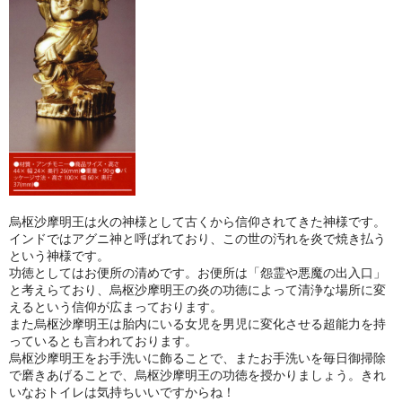
烏枢沙摩明王は火の神様として古くから信仰されてきた神様です。
インドではアグニ神と呼ばれており、この世の汚れを炎で焼き払う
という神様です。
功徳としてはお便所の清めです。お便所は「怨霊や悪魔の出入口」
と考えらており、烏枢沙摩明王の炎の功徳によって清浄な場所に変
えるという信仰が広まっております。
また烏枢沙摩明王は胎内にいる女児を男児に変化させる超能力を持
っているとも言われております。
烏枢沙摩明王をお手洗いに飾ることで、またお手洗いを毎日御掃除
で磨きあげることで、烏枢沙摩明王の功徳を授かりましょう。きれ
いなおトイレは気持ちいいですからね！