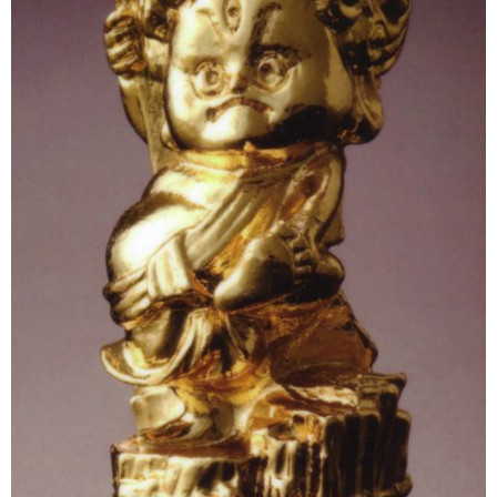
商品の価格につきまして
商品ジャンル
商品
招き猫
七福神
烏枢沙摩明王
右手挙げ（金招き）
左手挙げ（人招き）
両手挙げ
白色