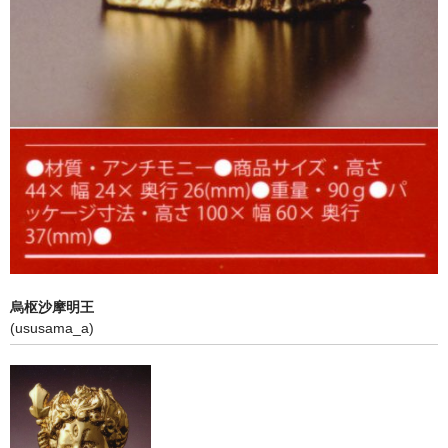
金色（金運）
黄色（金運）
銀色
黒色
宝くじ入れ
金運アップ
恋招き
烏枢沙摩明王
(ususama_a)