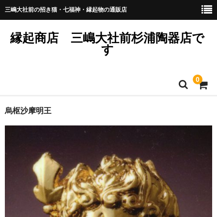
三嶋大社前の招き猫・七福神・縁起物の通販店
縁起商店 三嶋大社前杉浦陶器店で
す
0
プライバシーポリシー
烏枢沙摩明王
商品のリクエスト・お問い合わせは？
商品掲載ページの見方とご注文方法について
熨斗紙につきまして
訪問販売法に基づく表記
送料と納期と在庫につきまして