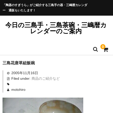
「陶器のすぎうら」がご紹介する三島手の器・三嶋暦カレンダ
ー 通販もいたします！
今日の三島手・三島茶碗・三嶋暦カ
レンダーのご案内
0
三島花唐草組飯碗
2005年11月16日
Filed under:
商品のご紹介など
motohiro