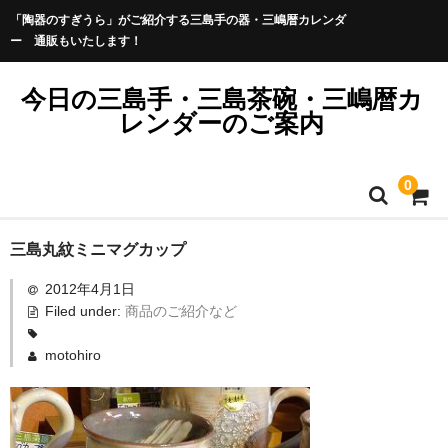
「陶器のすぎうら」がご紹介する三島手の器・三嶋暦カレンダ
ー 通販もいたします！
今日の三島手・三島茶碗・三嶋暦カ
レンダーのご案内
0
三島丸紋ミニマグカップ
2012年4月1日
Filed under:
商品のご紹介など
motohiro