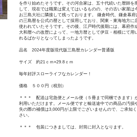
を作り始めたそうです。その河合家は、五十代続いた暦師を
して、現在では職業は変えてはいるものの、その古い家屋は
お三島大社に隣接して残っております。 鎌倉時代、鎌倉幕府
の三島暦を公式の暦として採用しており、関東・東海地方に
使われていたそうです。その後、江戸時代後期には、幕府作
大和暦への改歴によって、一地方暦として伊豆・相模にて用
れるばかりとなってしまったようです。
品名 2024年度版現代版三島暦カレンダー普通版
サイズ 約21ｃｍ×29.8ｃｍ
毎年好評スローライフなカレンダー！
価格 ５００円（税別）
＊＊＊ 配送は宅急便とメール便（５冊まで同梱できます）
利用いただけます。メール便ですと輸送途中での商品の汚損
失の際の補償は3,000円が上限でございませんので、ご承知
さい。
＊＊＊ 包装につきましては、封筒に封入となります。