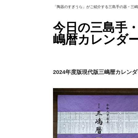
「陶器のすぎうら」がご紹介する三島手の器・三嶋
今日の三島手
嶋暦カレンダ
2024年度版現代版三嶋暦カレン