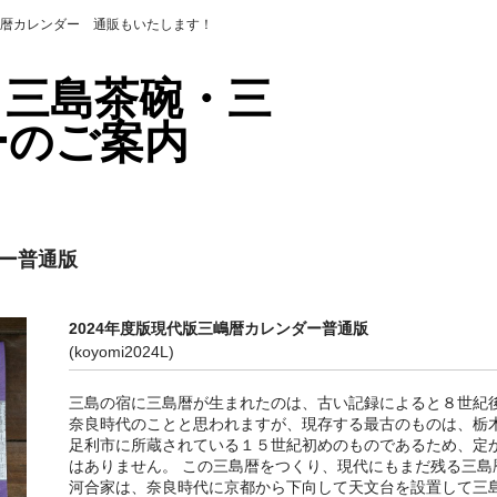
暦カレンダー 通販もいたします！
・三島茶碗・三
ーのご案内
ダー普通版
2024年度版現代版三嶋暦カレンダー普通版
(koyomi2024L)
三島の宿に三島暦が生まれたのは、古い記録によると８世紀
奈良時代のことと思われますが、現存する最古のものは、栃
足利市に所蔵されている１５世紀初めのものであるため、定
はありません。 この三島暦をつくり、現代にもまだ残る三島
河合家は、奈良時代に京都から下向して天文台を設置して三