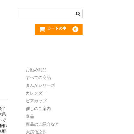
カートの中
0
お勧め商品
すべての商品
まんがシリーズ
カレンダー
ビアカップ
後半
催しのご案内
木県
商品
かで
商品のご紹介など
暦師
島暦
大房信之作