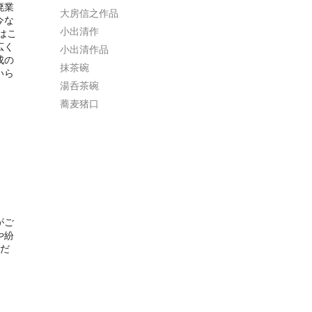
廃業
大房信之作品
今な
小出清作
はこ
広く
小出清作品
成の
抹茶碗
いら
湯呑茶碗
蕎麦猪口
がご
や紛
くだ