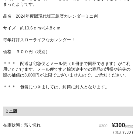
まったようです。
品名 2024年度版現代版三島暦カレンダーミニ判
サイズ 約10.6ｃｍ×14.8ｃｍ
毎年好評スローライフなカレンダー！
価格 ３００円（税別）
＊＊＊ 配送は宅急便とメール便（５冊まで同梱できます）がご利
用いただけます。メール便ですと輸送途中での商品の汚損や紛失の
際の補償は3,000円が上限でございませんので、ご承知ください。
＊＊＊ 包装につきましては、封筒に封入となります。
ミニ版
¥300
在庫状態 : 売り切れ
¥300
(税別)
(
¥330 )
税込