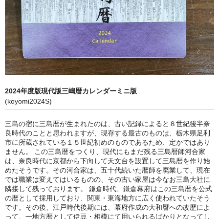
2024年度版現代版三嶋暦カレンダーミニ版
(koyomi2024S)
三島の宿に三島暦が生まれたのは、古い記録によると８世紀後半奈
良時代のことと思われますが、現存する最古のものは、栃木県足利
市に所蔵されている１５世紀初めのものであるため、定かではあり
ません。 この三島暦をつくり、現代にもまだ残る三島暦師河合家
は、奈良時代に京都から下向して天文台を設置して三島暦を作り始
めたそうです。その河合家は、五十代続いた暦師を廃業して、現在
では職業は変えてはいるものの、その古い家屋は今なお三島大社に
隣接して残っております。 鎌倉時代、鎌倉幕府はこの三島暦を公式
の暦として採用しており、関東・東海地方に広く使われていたそう
です。その後、江戸時代後期には、幕府作成の大和暦への改歴によ
って、一地方暦として伊豆・相模にて用いられるばかりとなってし