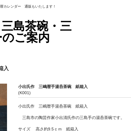
暦カレンダー 通販もいたします！
・三島茶碗・三
ーのご案内
箱入
小出氏作 三嶋暦手湯呑茶碗 紙箱入
(K001)
小出氏作 三嶋暦手湯呑茶碗 紙箱入
三島市の陶芸作家小出清氏作の三島手の湯呑茶碗です。
サイズ 高さ約9.5ｃｍ 紙箱入