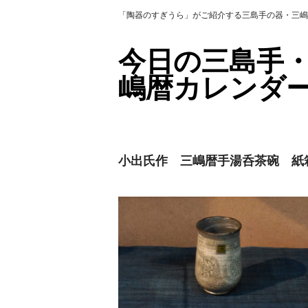
「陶器のすぎうら」がご紹介する三島手の器・三嶋
今日の三島手
嶋暦カレンダ
小出氏作 三嶋暦手湯呑茶碗 紙