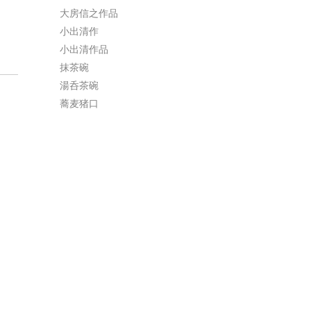
大房信之作品
小出清作
小出清作品
抹茶碗
湯呑茶碗
蕎麦猪口