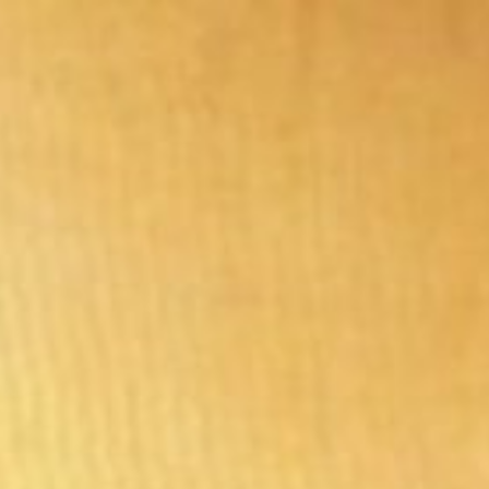
コ
ン
テ
ン
ツ
へ
ス
キ
ッ
プ