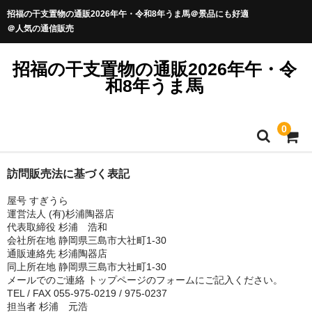
招福の干支置物の通販2026年午・令和8年うま馬＠景品にも好適
＠人気の通信販売
招福の干支置物の通販2026年午・令
和8年うま馬
0
訪問販売法に基づく表記
屋号 すぎうら
運営法人 (有)杉浦陶器店
代表取締役 杉浦 浩和
会社所在地 静岡県三島市大社町1-30
通販連絡先 杉浦陶器店
同上所在地 静岡県三島市大社町1-30
メールでのご連絡 トップページのフォームにご記入ください。
TEL / FAX 055-975-0219 / 975-0237
担当者 杉浦 元浩