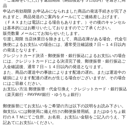
品
申込の有効期限 お申込みになられました商品の発送手続きが完了さ
れますと、商品発送のご案内をメールにてご連絡差し上げます。
（ＦＡＸまたは電話による場合もあります。）その後のキャンセル
は基本的にはお断りいたしておりますのでご了承ください。
販売数量 メールにてお知らせいたします。
引渡し期限 当店休業日を除きまして、商品在庫がある場合、代金引
換便によるお支払いの場合には、通常受注確認後７日～１４日以内
の発送となります。
クレジットカード決済・郵便振替・銀行振込によるお支払いの場合
には、クレジットカードによる決済完了後、郵便振替・銀行振込ご
入金確認後、通常７日～１４日以内の発送となります。
また、商品の運送中の事故によります配達の遅れ、または運送中の
破損によります配達の遅れが生じる場合がございますが、その場合
にはご容赦ください。
お支払い方法 郵便振替・代金引換え・クレジットカード・銀行振込
（楽天銀行・PAYPAY銀行・ゆうちょ銀行）
郵便振替にてお支払いをご希望の方は以下の説明をお読み下さい。
御支払いには郵便局に備え付けの郵便振替用紙、またはゆうちょ銀
行のＡＴＭにてご住所、お名前、お支払い金額をご記入のうえ、下
記あてにお支払いください。