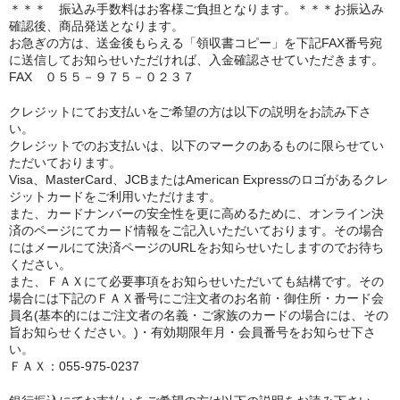
＊＊＊ 振込み手数料はお客様ご負担となります。＊＊＊お振込み
確認後、商品発送となります。
お急ぎの方は、送金後もらえる「領収書コピー」を下記FAX番号宛
に送信してお知らせいただければ、入金確認させていただきます。
FAX ０５５－９７５－０２３７
クレジットにてお支払いをご希望の方は以下の説明をお読み下さ
い。
クレジットでのお支払いは、以下のマークのあるものに限らせてい
ただいております。
Visa、MasterCard、JCBまたはAmerican Expressのロゴがあるクレ
ジットカードをご利用いただけます。
また、カードナンバーの安全性を更に高めるために、オンライン決
済のページにてカード情報をご記入いただいております。その場合
にはメールにて決済ページのURLをお知らせいたしますのでお待ち
ください。
また、ＦＡＸにて必要事項をお知らせいただいても結構です。その
場合には下記のＦＡＸ番号にご注文者のお名前・御住所・カード会
員名(基本的にはご注文者の名義・ご家族のカードの場合には、その
旨お知らせください。)・有効期限年月・会員番号をお知らせ下さ
い。
ＦＡＸ：055-975-0237