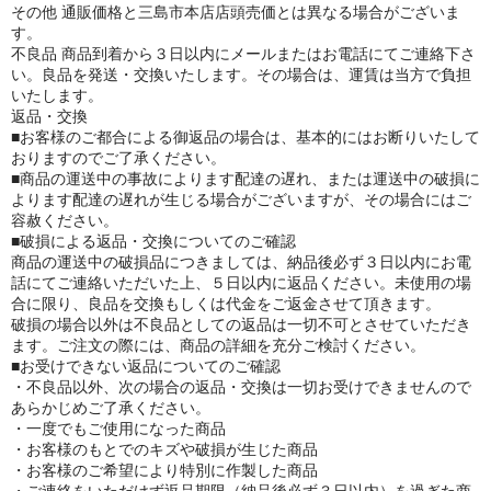
その他 通販価格と三島市本店店頭売価とは異なる場合がございま
す。
不良品 商品到着から３日以内にメールまたはお電話にてご連絡下さ
い。良品を発送・交換いたします。その場合は、運賃は当方で負担
いたします。
返品・交換
■お客様のご都合による御返品の場合は、基本的にはお断りいたして
おりますのでご了承ください。
■商品の運送中の事故によります配達の遅れ、または運送中の破損に
よります配達の遅れが生じる場合がございますが、その場合にはご
容赦ください。
■破損による返品・交換についてのご確認
商品の運送中の破損品につきましては、納品後必ず３日以内にお電
話にてご連絡いただいた上、５日以内に返品ください。未使用の場
合に限り、良品を交換もしくは代金をご返金させて頂きます。
破損の場合以外は不良品としての返品は一切不可とさせていただき
ます。ご注文の際には、商品の詳細を充分ご検討ください。
■お受けできない返品についてのご確認
・不良品以外、次の場合の返品・交換は一切お受けできませんので
あらかじめご了承ください。
・一度でもご使用になった商品
・お客様のもとでのキズや破損が生じた商品
・お客様のご希望により特別に作製した商品
・ご連絡をいただけず返品期限（納品後必ず３日以内）を過ぎた商