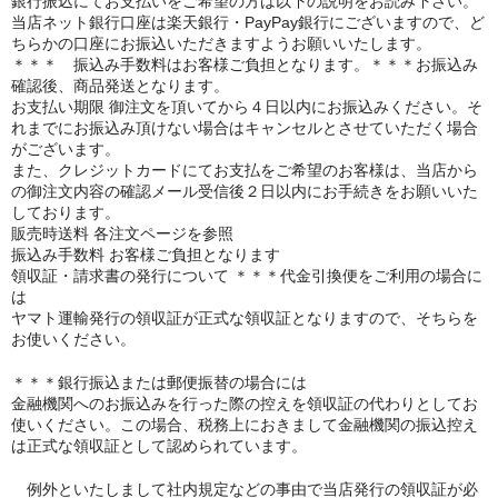
銀行振込にてお支払いをご希望の方は以下の説明をお読み下さい。
当店ネット銀行口座は楽天銀行・PayPay銀行にございますので、ど
ちらかの口座にお振込いただきますようお願いいたします。
＊＊＊ 振込み手数料はお客様ご負担となります。＊＊＊お振込み
確認後、商品発送となります。
お支払い期限 御注文を頂いてから４日以内にお振込みください。そ
れまでにお振込み頂けない場合はキャンセルとさせていただく場合
がございます。
また、クレジットカードにてお支払をご希望のお客様は、当店から
の御注文内容の確認メール受信後２日以内にお手続きをお願いいた
しております。
販売時送料 各注文ページを参照
振込み手数料 お客様ご負担となります
領収証・請求書の発行について ＊＊＊代金引換便をご利用の場合に
は
ヤマト運輸発行の領収証が正式な領収証となりますので、そちらを
お使いください。
＊＊＊銀行振込または郵便振替の場合には
金融機関へのお振込みを行った際の控えを領収証の代わりとしてお
使いください。この場合、税務上におきまして金融機関の振込控え
は正式な領収証として認められています。
例外といたしまして社内規定などの事由で当店発行の領収証が必