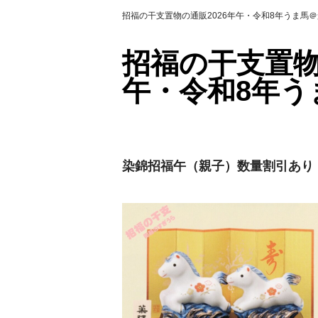
招福の干支置物の通販2026年午・令和8年うま馬
招福の干支置物
午・令和8年う
染錦招福午（親子）数量割引あり