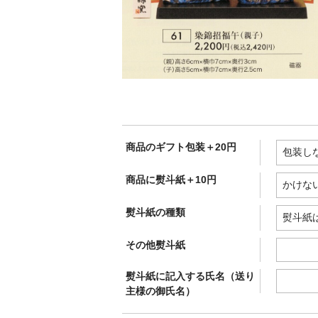
商品のギフト包装＋20円
商品に熨斗紙＋10円
熨斗紙の種類
その他熨斗紙
熨斗紙に記入する氏名（送り
主様の御氏名）