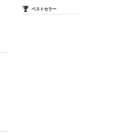
カ
テ
ベストセラー
ゴ
リ
ー
価
格
帯
や
品
種
別
で
絞
り
込
み
表
示
し
ま
す