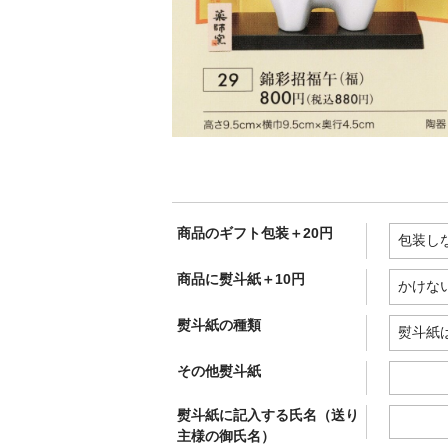
商品のギフト包装＋20円
商品に熨斗紙＋10円
熨斗紙の種類
その他熨斗紙
熨斗紙に記入する氏名（送り
主様の御氏名）