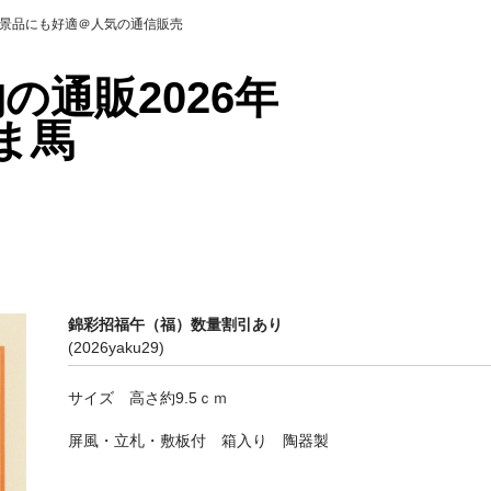
＠景品にも好適＠人気の通信販売
の通販2026年
ま馬
錦彩招福午（福）数量割引あり
(2026yaku29)
サイズ 高さ約9.5ｃｍ
屏風・立札・敷板付 箱入り 陶器製