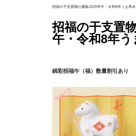
招福の干支置物の通販2026年午・令和8年うま馬
招福の干支置物
午・令和8年う
錦彩招福午（福）数量割引あり