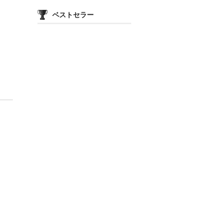
カ
テ
ベストセラー
ゴ
リ
ー
価
格
帯
や
品
種
別
で
絞
り
込
み
表
示
し
ま
す