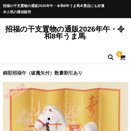
招福の干支置物の通販2026年午・令和8年うま馬＠景品にも好適
＠人気の通信販売
招福の干支置物の通販2026年午・令
和8年うま馬
0
錦彩招福午（破魔矢付）数量割引あり