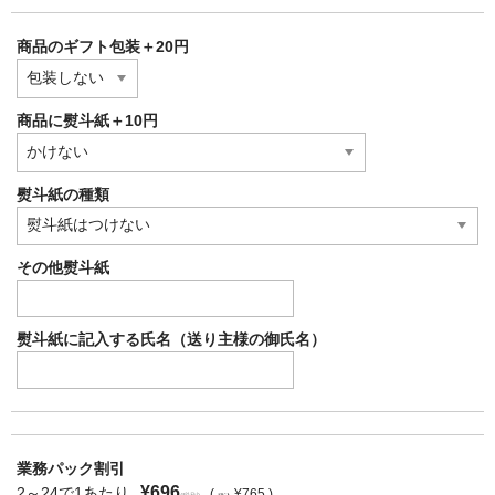
商品のギフト包装＋20円
商品に熨斗紙＋10円
熨斗紙の種類
その他熨斗紙
熨斗紙に記入する氏名（送り主様の御氏名）
業務パック割引
¥696
2～24で1あたり
(
¥765 )