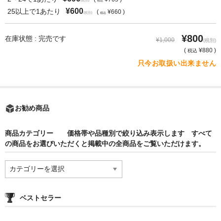
(税別)
税込
¥600
25以上で1あたり
(
¥660 )
(税別)
税込
¥800
在庫状態 : 完売です
¥1,000
(税別)
(
¥880 )
税込
只今お取扱い出来ません
お勧め商品
商品カテゴリー 価格帯や品種別で絞り込み表示します すべて
の商品をお選びいただくと掲載中の全商品をご覧いただけます。
商
品
カ
テ
ベストセラー
ゴ
リ