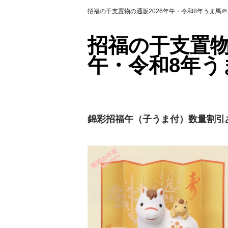
招福の干支置物の通販2026年午・令和8年うま馬
招福の干支置物
午・令和8年う
錦彩招福午（子うま付）数量割引