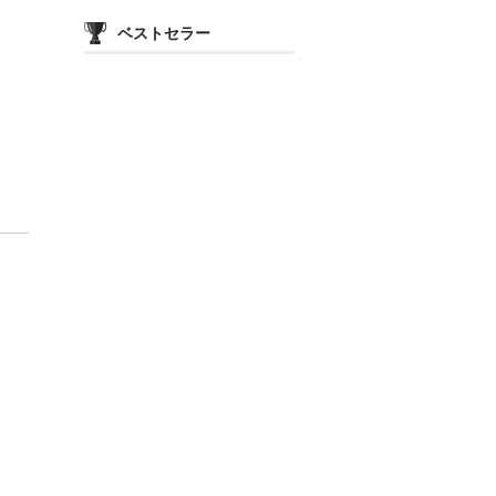
カ
テ
ベストセラー
ゴ
リ
ー
価
格
帯
や
品
種
別
で
絞
り
込
み
表
示
し
ま
す