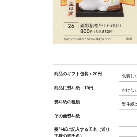
商品のギフト包装＋20円
商品に熨斗紙＋10円
熨斗紙の種類
その他熨斗紙
熨斗紙に記入する氏名（送り
主様の御氏名）