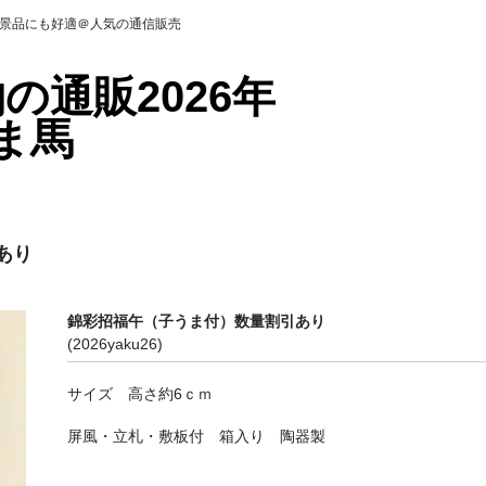
＠景品にも好適＠人気の通信販売
の通販2026年
ま馬
あり
錦彩招福午（子うま付）数量割引あり
(2026yaku26)
サイズ 高さ約6ｃｍ
屏風・立札・敷板付 箱入り 陶器製